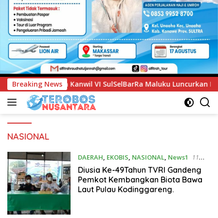
wil VI SulSelBarRa Maluku Luncurkan Program PANDE EMAS unt
Breaking News
NASIONAL
DAERAH
,
EKOBIS
,
NASIONAL
,
News1
11
Desember 2021
Diusia Ke-49Tahun TVRI Gandeng
Pemkot Kembangkan Biota Bawa
Laut Pulau Kodinggareng.