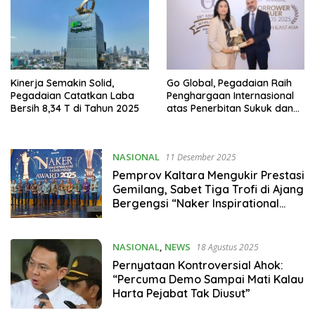
Kinerja Semakin Solid,
Go Global, Pegadaian Raih
Pegadaian Catatkan Laba
Penghargaan Internasional
Bersih 8,34 T di Tahun 2025
atas Penerbitan Sukuk dan
Social Bonds
NASIONAL
11 Desember 2025
Pemprov Kaltara Mengukir Prestasi
Gemilang, Sabet Tiga Trofi di Ajang
Bergengsi “Naker Inspirational
Leadership Awards 2025”
NASIONAL
,
NEWS
18 Agustus 2025
Pernyataan Kontroversial Ahok:
“Percuma Demo Sampai Mati Kalau
Harta Pejabat Tak Diusut”