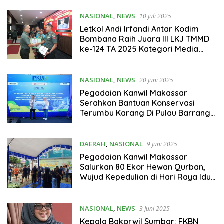
NASIONAL
,
NEWS
10 Juli 2025
Letkol Andi Irfandi Antar Kodim
Bombana Raih Juara III LKJ TMMD
ke-124 TA 2025 Kategori Media
Cetak
NASIONAL
,
NEWS
20 Juni 2025
Pegadaian Kanwil Makassar
Serahkan Bantuan Konservasi
Terumbu Karang Di Pulau Barrang
Lompo
DAERAH
,
NASIONAL
9 Juni 2025
Pegadaian Kanwil Makassar
Salurkan 80 Ekor Hewan Qurban,
Wujud Kepedulian di Hari Raya Idul
Adha 1446 H
NASIONAL
,
NEWS
3 Juni 2025
Kepala Bakorwil Sumbar: FKBN