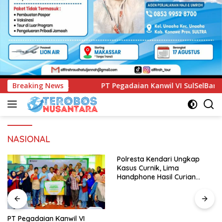
 Pegadaian Kanwil VI SulSelBarRa Maluku Luncurkan Program
Breaking News
NASIONAL
Polresta Kendari Ungkap
Kasus Curnik, Lima
Handphone Hasil Curian
Berhasil Diamankan
PT Pegadaian Kanwil VI