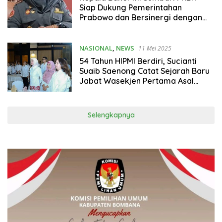
Siap Dukung Pemerintahan
Prabowo dan Bersinergi dengan
Lembaga Penegak Hukum
NASIONAL
,
NEWS
11 Mei 2025
54 Tahun HIPMI Berdiri, Sucianti
Suaib Saenong Catat Sejarah Baru
Jabat Wasekjen Pertama Asal
Sultra
Selengkapnya