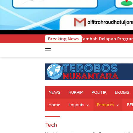
IMEN Tambah Delapan Program Studi Baru, Bidik Penguatan Da
Breaking News
NEWS
HUKRIM
POLITIK
EKOBIS
Home
Layouts
Features
BE
Tech