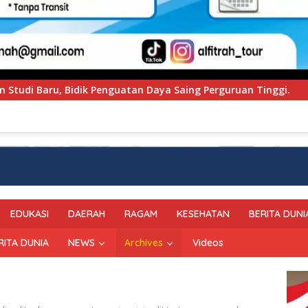
ya Saing Perguruan Tinggi.
PT Pegadaian Kanwil VI S
EDUKASI
DAERAH
RAGAM
KESEHATAN
BERITA DUNI
RITA DUNIA
NEWS
Archives
Videos