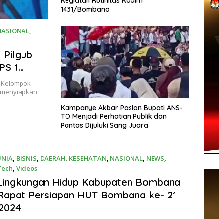
Kegiatan Rutinitas Kodim
1431/Bombana
NASIONAL
,
 Pilgub
PS 1
if
ugas Kelompok
h menyiapkan
Kampanye Akbar Paslon Bupati ANS-
TO Menjadi Perhatian Publik dan
Pantas Dijuluki Sang Juara
UNIA
,
BISNIS
,
DAERAH
,
KESEHATAN
,
NASIONAL
,
NEWS
,
Tech
,
Videos
ber 2024
 Lingkungan Hidup Kabupaten Bombana
Rapat Persiapan HUT Bombana ke- 21
 2024