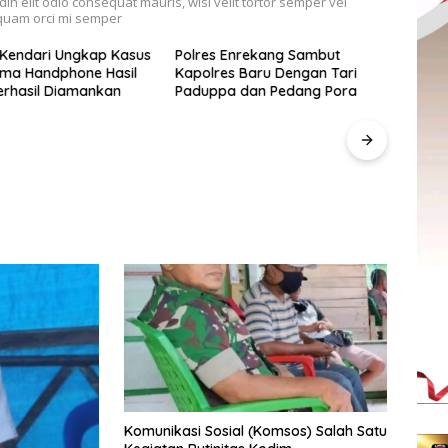
udin elit odio consequat mauris, wisi velit tortor semper vel
, quam orci mi semper
 Kendari Ungkap Kasus
Polres Enrekang Sambut
Lima Handphone Hasil
Kapolres Baru Dengan Tari
erhasil Diamankan
Paduppa dan Pedang Pora
Pegad
SulS
“Anak
Berd
UMKM
Komunikasi Sosial (Komsos) Salah Satu