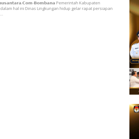
𝘀𝗻𝘂𝘀𝗮𝗻𝘁𝗮𝗿𝗮.𝗖𝗼𝗺-𝗕𝗼𝗺𝗯𝗮𝗻𝗮 Pemerintah Kabupaten
alam hal ini Dinas Lingkungan hidup gelar rapat persiapan
g…