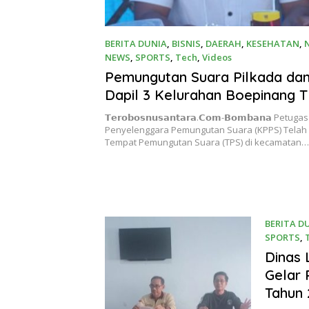
BERITA DUNIA
,
BISNIS
,
DAERAH
,
KESEHATAN
,
NEWS
,
SPORTS
,
Tech
,
Videos
27 November 2024
Pemungutan Suara Pilkada dan
Dapil 3 Kelurahan Boepinang T
Berlangsung Aman dan Kondus
𝗧𝗲𝗿𝗼𝗯𝗼𝘀𝗻𝘂𝘀𝗮𝗻𝘁𝗮𝗿𝗮.𝗖𝗼𝗺-𝗕𝗼𝗺𝗯𝗮𝗻𝗮 Pet
Penyelenggara Pemungutan Suara (KPPS) Tela
Tempat Pemungutan Suara (TPS) di kecamatan…
BERITA D
SPORTS
,
23 Novem
Dinas
Gelar 
Tahun