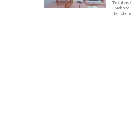
𝗧𝗲𝗿𝗼𝗯𝗼
Bombana d
Hari Ulan