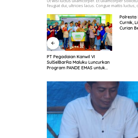
Ut wisi luctus ullamcorper. Et ullamcorper sollicit
feugiat dui, ultricies lacus. Congue mattis luctus
bah Delapan
Polresta
i Baru, Bidik
Curnik, 
Daya Saing
Curian B
nggi.
PT Pegadaian Kanwil VI
SulSelBarRa Maluku Luncurkan
Program PANDE EMAS untuk
Perkuat Pemberdayaan
Masyarakat