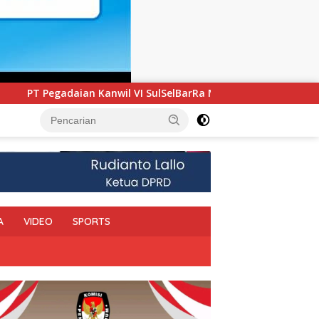
ulSelBarRa Maluku Luncurkan Program PANDE EMAS untuk Perk
A
VIDEO
SPORTS