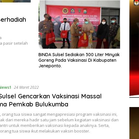
Berhadiah
a
 pasir setelah
BINDA Sulsel Sediakan 300 Liter Minyak
Goreng Pada Vaksinasi Di Kabupaten
Jeneponto.
News1
24 Maret 2022
Sulsel Gencarkan Vaksinasi Massal
ma Pemkab Bulukumba
 orang tua siswa sangat mengapresiasi program vaksinasi ini,
ak dari mereka hadir satu jam sebelum kegiatan vaksinasi dan
antri untuk memberikan vaksinasi kepada anaknya. Serta,
orang tua siswa ikut melakukan vaksin booster.