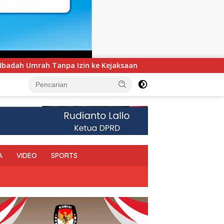
saan
UNIMEN Tambah Delapan Program Studi Baru, Bidi
A
VIDEO
SPORTS