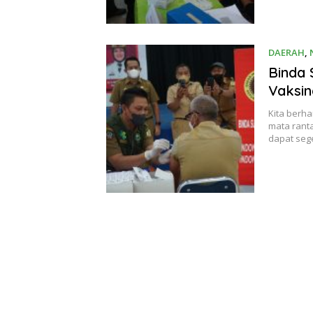
DAERAH
,
Binda 
Vaksin
Kita berha
mata rant
dapat seg