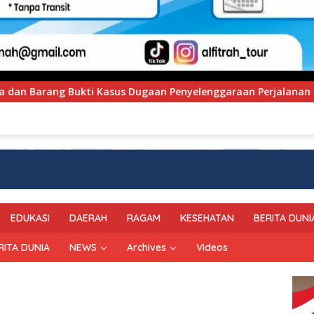
Penyelenggaraan Perjalanan Ibadah Umrah Tanpa Izin ke Kejak
EDUKASI
DAERAH
RAGAM
KESEHATAN
BERITA DUNI
RITA DUNIA
NEWS
Archives
Videos