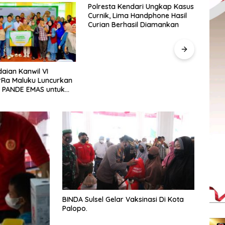
Polresta Kendari Ungkap Kasus
Polr
Curnik, Lima Handphone Hasil
Kapol
Curian Berhasil Diamankan
Padu
aian Kanwil VI
rRa Maluku Luncurkan
 PANDE EMAS untuk
 Pemberdayaan
kat
BINDA Sulsel Gelar Vaksinasi Di Kota
Palopo.