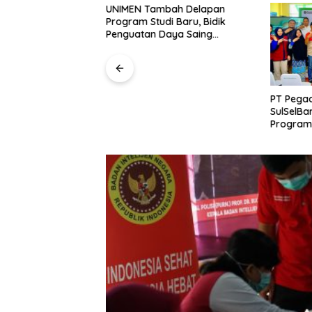
m Polda Sultra
UNIMEN Tambah Delapan
ersangka dan
Program Studi Baru, Bidik
i Kasus Dugaan
Penguatan Daya Saing
raan Perjalanan
Perguruan Tinggi.
h Tanpa Izin ke
PT Pegad
SulSelBa
Program
Perkuat
Masyara