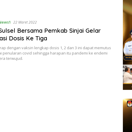
News1
22 Maret 2022
Sulsel Bersama Pemkab Sinjai Gelar
asi Dosis Ke Tiga
rap dengan vaksin lengkap dosis 1, 2 dan 3 ini dapat memutus
ai penularan covid sehingga harapan itu pandemi ke endemi
era terwujud.