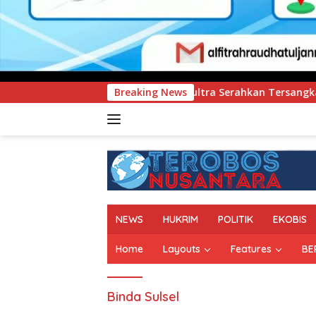
a Sultra Serahkan Tersangka dan Barang Bukti Kasus Dugaan 
Breaking News
NEWS
HUKRIM
POLITIK
EKOBIS
Home
Layouts
Features
BE
Binda Sulsel