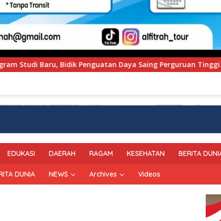
ya Saing Perguruan Tinggi.
PT Pegadaian Kanwil VI S
EDUKASI
DAERAH
RAGAM
KESEHATAN
BERITA DUNI
RITA DUNIA
NEWS
Archives
Videos