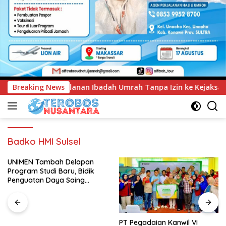
ah Umrah Tanpa Izin ke Kejaksaan
Breaking News
UNIMEN Tambah Dela
Badko HMI Sulsel
UNIMEN Tambah Delapan
Program Studi Baru, Bidik
Penguatan Daya Saing
Perguruan Tinggi.
PT Pegadaian Kanwil VI