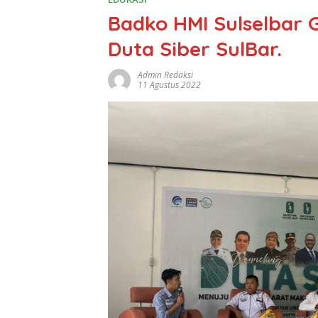
Badko HMI Sulselbar
Duta Siber SulBar.
Admin Redaksi
11 Agustus 2022