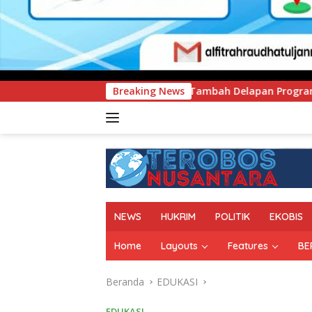
ambah Delapan Program Studi Baru, Bidik Penguatan Daya Sai
Breaking News
NEWS
HUKRIM
POLITIK
EKOBIS
Home
Layouts
Features
BE
Beranda
EDUKASI
EDUKASI