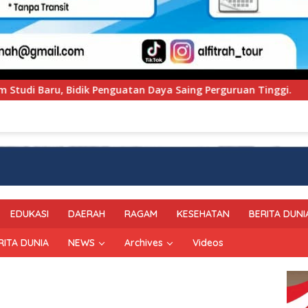
ng Perguruan Tinggi.
PT Pegadaian Kanwil VI SulSelB
EDUKASI
DAERAH
RAGAM
KESEHATAN
BERITA DUNI
RITA DUNIA
NEWS
Archives
Videos