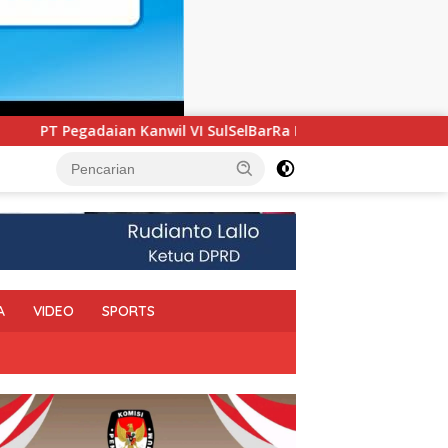
arRa Maluku Luncurkan Program PANDE EMAS untuk Perkuat Pe
A
VIDEO
SPORTS