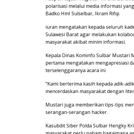
polarisasi melalui media informasi y
Badko HmI Sulselbar, Ikram Rifqi.
iuran mengatakan kepada seluruh kad
Sulawesi Barat agar melakukan kolab
masyarakat akibat minim informasi.
Kepala Dinas Kominfo Sulbar Mustari M
pertama mengatakan mengapresiasi dan
terselenggaranya acara ini
“Kami berterima kasih kepada adik-ad
mencerdaskan masyarakat dengan literas
Mustari juga memberikan tips-tips me
serangan-serangan hacker.
Kasubdit Siber Polda Sulbar Hengky K
masyarakat perlu paham bagaimana agar