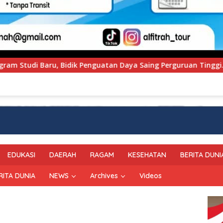
 Saing Perguruan Tinggi.
PT Pegadaian Kanwil VI Su
EDUKASI
DAERAH
RAGAM
KESEHATAN
BERITA DUNI
RITA DUNIA
NEWS
Archives
Videos