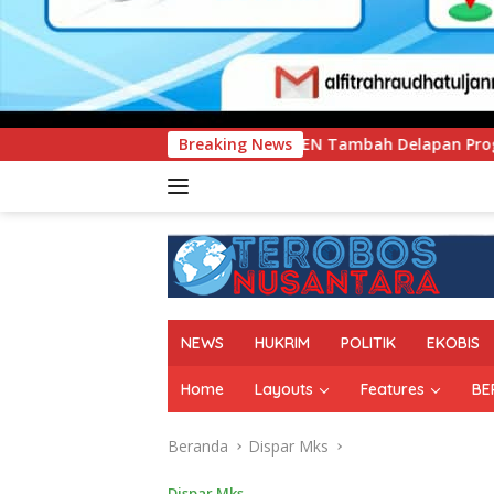
MEN Tambah Delapan Program Studi Baru, Bidik Penguatan Daya
Breaking News
NEWS
HUKRIM
POLITIK
EKOBIS
Home
Layouts
Features
BE
Beranda
Dispar Mks
Dispar Mks