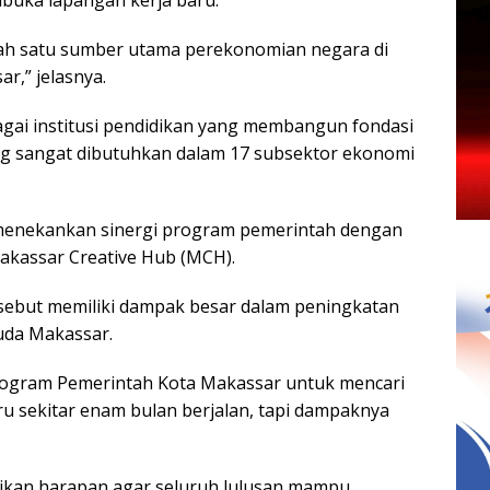
buka lapangan kerja baru.
alah satu sumber utama perekonomian negara di
r,” jelasnya.
agai institusi pendidikan yang membangun fondasi
ng sangat dibutuhkan dalam 17 subsektor ekonomi
 menekankan sinergi program pemerintah dengan
akassar Creative Hub (MCH).
isebut memiliki dampak besar dalam peningkatan
uda Makassar.
 program Pemerintah Kota Makassar untuk mencari
u sekitar enam bulan berjalan, tapi dampaknya
ikan harapan agar seluruh lulusan mampu