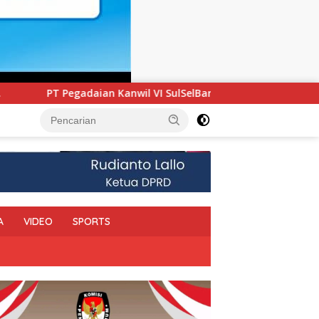
lSelBarRa Maluku Luncurkan Program PANDE EMAS untuk Perku
A
VIDEO
SPORTS