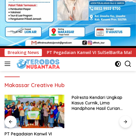
daian Kanwil VI SulSelBarRa Maluku Luncurkan Program PAND
Breaking News
Makassar Creative Hub
Polresta Kendari Ungkap
Kasus Curnik, Lima
Handphone Hasil Curian
Berhasil Diamankan
PT Pegadaian Kanwil VI