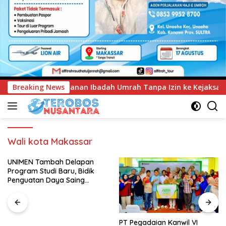
ah Umrah Tanpa Izin ke Kejaksaan
Breaking News
UNIMEN Tambah Dela
Wali kota Makassar
UNIMEN Tambah Delapan
Program Studi Baru, Bidik
Penguatan Daya Saing
Perguruan Tinggi.
PT Pegadaian Kanwil VI