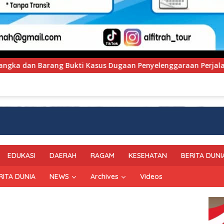
an Penyelenggaraan Perjalanan Ibadah Umrah Tanpa Izin ke Ke
EDUKASI
DAERAH
RAGAM
KESEHATAN
BERITA DUNI
RITA DUNIA
NEWS
Archives
Videos