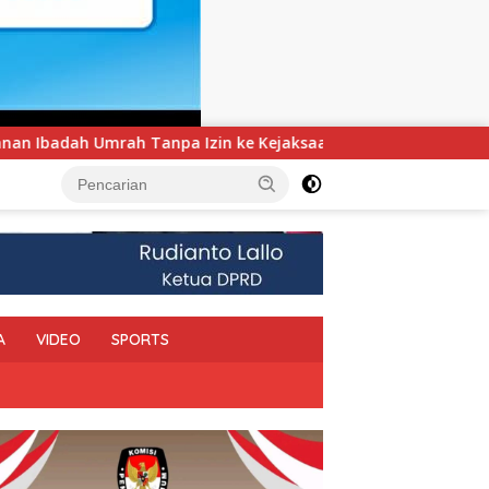
jaksaan
UNIMEN Tambah Delapan Program Studi Baru, B
A
VIDEO
SPORTS