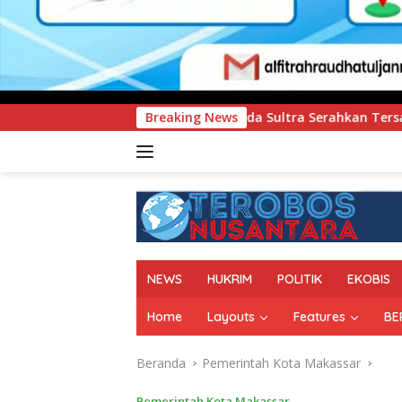
Polda Sultra Serahkan Tersangka dan Barang Bukti Kasus Duga
Breaking News
NEWS
HUKRIM
POLITIK
EKOBIS
Home
Layouts
Features
BE
Beranda
Pemerintah Kota Makassar
Pemerintah Kota Makassar