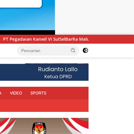
BarRa Maluku Luncurkan Program PANDE EMAS untuk Perkuat P
A
VIDEO
SPORTS