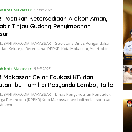
h Kota Makassar
17 Juli 2025
 Pastikan Ketersediaan Alokon Aman,
Jabir Tinjau Gudang Penyimpanan
sar
SANTARA.COM, MAKASSAR-– Sekretaris Dinas Pengendalian
dan Keluarga Berencana (DPPKB) Kota Makassar, Yusri Jabir,
…
h Kota Makassar
8 Juli 2025
 Makassar Gelar Edukasi KB dan
tan Ibu Hamil di Posyandu Lembo, Tallo
USANTARA.COM, MAKASSAR-– Dinas Pengendalian Penduduk
rga Berencana (DPPKB) Kota Makassar kembali melaksanakan
edukasi…