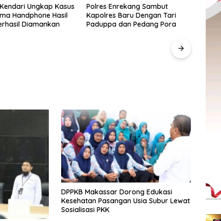
 Kendari Ungkap Kasus
Polres Enrekang Sambut
Lima Handphone Hasil
Kapolres Baru Dengan Tari
erhasil Diamankan
Paduppa dan Pedang Pora
Pegad
SulS
“Anak
Berd
UMKM
DPPKB Makassar Dorong Edukasi
Kesehatan Pasangan Usia Subur Lewat
Sosialisasi PKK