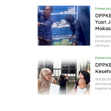
Pemerinta
DPPKB
Yusri 
Makas
TEROBOSNU
Penduduk 
meninjau
Pemerinta
DPPKB
Keseha
TEROBOSN
dan Kelua
kegiatan 