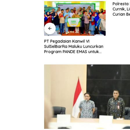
bah Delapan
Polresta
i Baru, Bidik
Curnik, 
Daya Saing
Curian B
nggi.
PT Pegadaian Kanwil VI
SulSelBarRa Maluku Luncurkan
Program PANDE EMAS untuk
Perkuat Pemberdayaan
Masyarakat