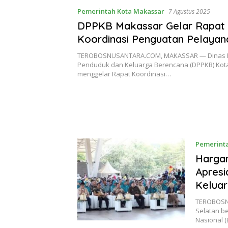
Pemerintah Kota Makassar
7 Agustus 2025
DPPKB Makassar Gelar Rapat
Koordinasi Penguatan Pelaya
Dukung Percepatan Penurunan 
TEROBOSNUSANTARA.COM, MAKASSAR — Dinas 
Penduduk dan Keluarga Berencana (DPPKB) Kot
menggelar Rapat Koordinasi…
Pemerinta
Hargan
Apresi
Kelua
TEROBOSN
Selatan b
Nasional 