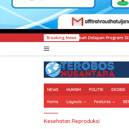
Tambah Delapan Program Studi Baru, Bidik Penguatan Daya Sa
Breaking News
NEWS
HUKRIM
POLITIK
EKOBIS
Home
Layouts
Features
BE
Kesehatan Reproduksi