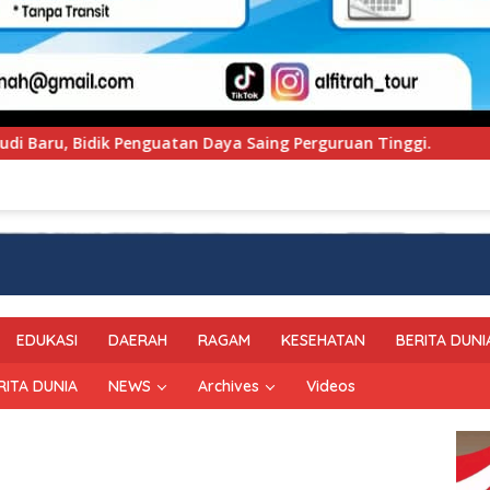
ing Perguruan Tinggi.
PT Pegadaian Kanwil VI SulSel
EDUKASI
DAERAH
RAGAM
KESEHATAN
BERITA DUNI
RITA DUNIA
NEWS
Archives
Videos