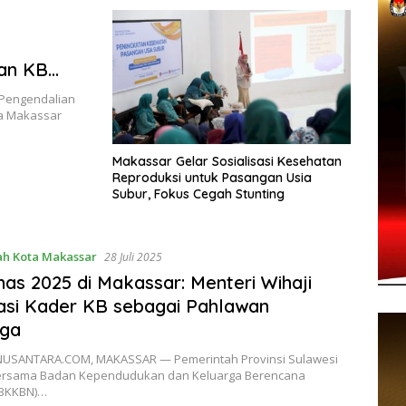
nan KB
Stunting
Pengendalian
a Makassar
Makassar Gelar Sosialisasi Kesehatan
Reproduksi untuk Pasangan Usia
Subur, Fokus Cegah Stunting
h Kota Makassar
28 Juli 2025
as 2025 di Makassar: Menteri Wihaji
asi Kader KB sebagai Pahlawan
rga
USANTARA.COM, MAKASSAR — Pemerintah Provinsi Sulawesi
ersama Badan Kependudukan dan Keluarga Berencana
(BKKBN)…