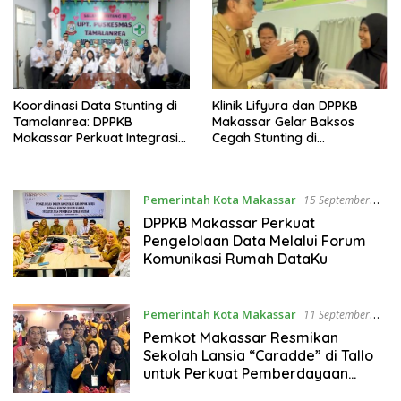
Koordinasi Data Stunting di
Klinik Lifyura dan DPPKB
Tamalanrea: DPPKB
Makassar Gelar Baksos
Makassar Perkuat Integrasi
Cegah Stunting di
Lintas Sektor
Biringkanaya
Pemerintah Kota Makassar
15 September
2025
DPPKB Makassar Perkuat
Pengelolaan Data Melalui Forum
Komunikasi Rumah DataKu
Pemerintah Kota Makassar
11 September
2025
Pemkot Makassar Resmikan
Sekolah Lansia “Caradde” di Tallo
untuk Perkuat Pemberdayaan
Lansia