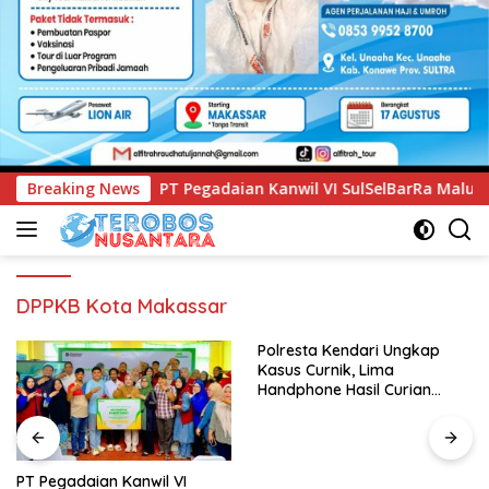
ian Kanwil VI SulSelBarRa Maluku Luncurkan Program PANDE 
Breaking News
DPPKB Kota Makassar
Polresta Kendari Ungkap
Kasus Curnik, Lima
Handphone Hasil Curian
Berhasil Diamankan
PT Pegadaian Kanwil VI