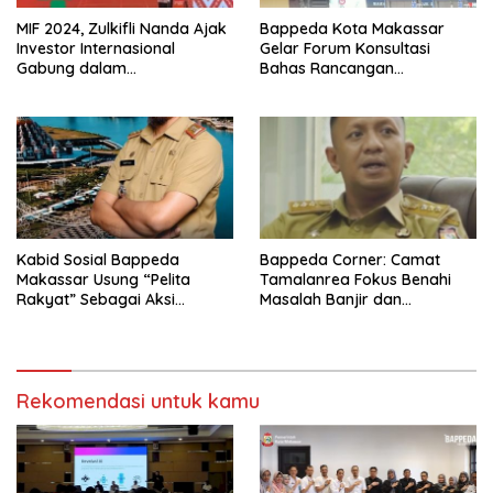
MIF 2024, Zulkifli Nanda Ajak
Bappeda Kota Makassar
Investor Internasional
Gelar Forum Konsultasi
Gabung dalam
Bahas Rancangan
Pengembangan Kota
Teknokratik RPJMD 2025-
Makassar
2029
Kabid Sosial Bappeda
Bappeda Corner: Camat
Makassar Usung “Pelita
Tamalanrea Fokus Benahi
Rakyat” Sebagai Aksi
Masalah Banjir dan
Perubahan PKA LAN
Pengembangan Ekonomi
Lokal
Rekomendasi untuk kamu