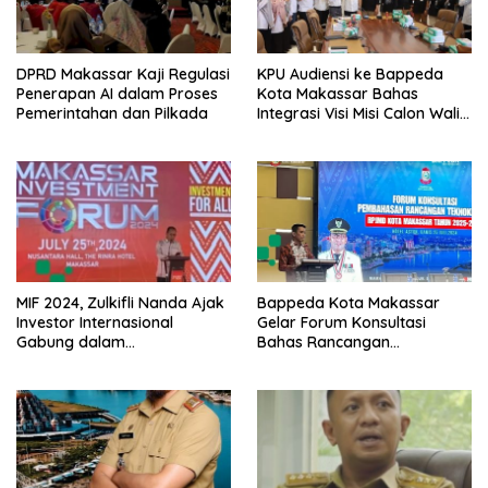
DPRD Makassar Kaji Regulasi
KPU Audiensi ke Bappeda
Penerapan AI dalam Proses
Kota Makassar Bahas
Pemerintahan dan Pilkada
Integrasi Visi Misi Calon Wali
Kota Makassar dengan
RPJPD
MIF 2024, Zulkifli Nanda Ajak
Bappeda Kota Makassar
Investor Internasional
Gelar Forum Konsultasi
Gabung dalam
Bahas Rancangan
Pengembangan Kota
Teknokratik RPJMD 2025-
Makassar
2029