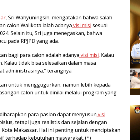
ar
, Sri Wahyuningsih, mengatakan bahwa salah
n calon Walikota ialah adanya
visi misi
sesuai
24. Selain itu, Sri juga menegaskan, bahwa
acu pada RPJPD yang ada.
an bagi para calon adalah adanya
visi misi
. Kalau
n. Kalau tidak bisa selesaikan dalam masa
at administrasinya,” terangnya.
kan untuk menggugurkan, namun lebih kepada
sangan calon untuk dinilai melalui program yang
, diharapkan para paslon dapat menyusun
visi
ius, tetapi juga realistis dan sejalan dengan
ota Makassar. Hal ini penting untuk menciptakan
if terhadap kebutuhan masyarakat. (*)