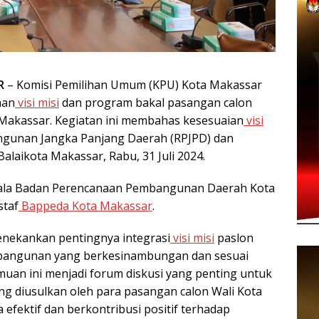
R
– Komisi Pemilihan Umum (KPU) Kota Makassar
nan
visi misi
dan program bakal pasangan calon
a Makassar. Kegiatan ini membahas kesesuaian
visi
gunan Jangka Panjang Daerah (RPJPD) dan
laikota Makassar, Rabu, 31 Juli 2024.
Kepala Badan Perencanaan Pembangunan Daerah Kota
staf
Bappeda Kota Makassar
.
enekankan pentingnya integrasi
visi misi
paslon
bangunan yang berkesinambungan dan sesuai
uan ini menjadi forum diskusi yang penting untuk
 diusulkan oleh para pasangan calon Wali Kota
efektif dan berkontribusi positif terhadap