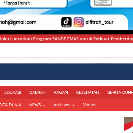
S untuk Perkuat Pemberdayaan Masyarakat
Polresta K
EDUKASI
DAERAH
RAGAM
KESEHATAN
BERITA DUNI
RITA DUNIA
NEWS
Archives
Videos