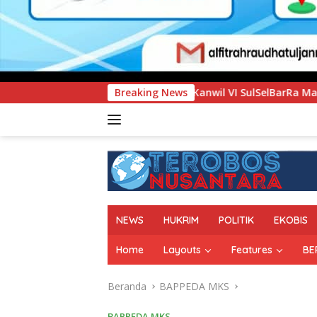
n Kanwil VI SulSelBarRa Maluku Luncurkan Program PANDE EMA
Breaking News
NEWS
HUKRIM
POLITIK
EKOBIS
Home
Layouts
Features
BE
Beranda
BAPPEDA MKS
BAPPEDA MKS