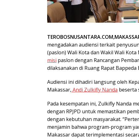
TEROBOSNUSANTARA.COM,MAKASSA
mengadakan audiensi terkait penyusu
(paslon) Wali Kota dan Wakil Wali Kot
misi
paslon dengan Rancangan Pemban
dilaksanakan di Ruang Rapat Bappeda Ba
Audiensi ini dihadiri langsung oleh 
Makassar,
Andi Zulkifly Nanda
beserta 
Pada kesempatan ini, Zulkifly Nanda m
dengan RPJPD untuk memastikan pem
dengan kebutuhan masyarakat. “Pertem
menjamin bahwa program-program yang
Makassar dapat terimplementasi secara 