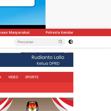
endari Ungkap Kasus Curnik, Lima Handphone Hasil Curian Berh
A
VIDEO
SPORTS