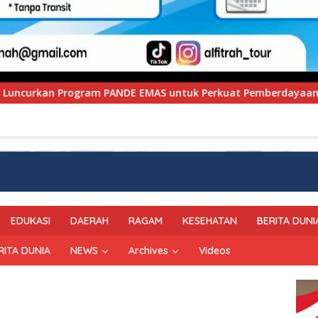
MAS untuk Perkuat Pemberdayaan Masyarakat
Polresta 
EDUKASI
DAERAH
RAGAM
KESEHATAN
BERITA DUNI
RITA DUNIA
NEWS
Archives
Videos