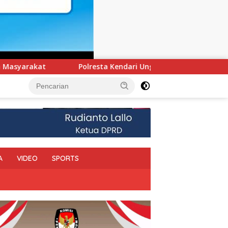
Kendari Ungkap Kasus Curnik, Lima Handphone Hasil Curian Ber
A
VIDEO
SPORTS