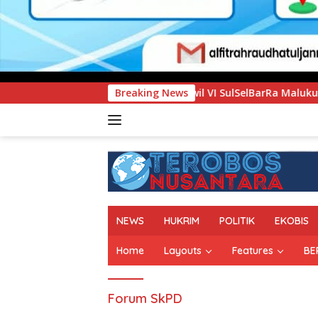
an Kanwil VI SulSelBarRa Maluku Luncurkan Program PANDE E
Breaking News
NEWS
HUKRIM
POLITIK
EKOBIS
Home
Layouts
Features
BE
Forum SkPD