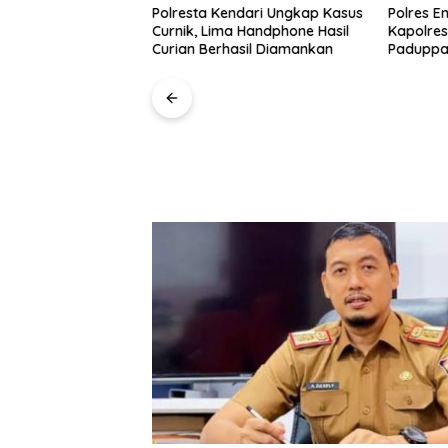
Polresta Kendari Ungkap Kasus
Polres E
Curnik, Lima Handphone Hasil
Kapolres
Curian Berhasil Diamankan
Paduppa
n Kanwil VI
 Maluku Luncurkan
NDE EMAS untuk
mberdayaan