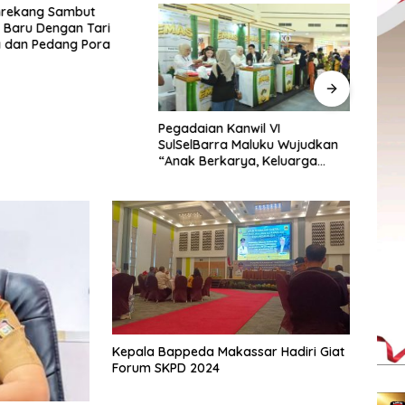
nrekang Sambut
Penca
 Baru Dengan Tari
Sabuk
 dan Pedang Pora
XIV/
Hita
Pegadaian Kanwil VI
SulSelBarra Maluku Wujudkan
“Anak Berkarya, Keluarga
Berdaya” Lewat Pameran
UMKM dan Bazar Emas
Kepala Bappeda Makassar Hadiri Giat
Forum SKPD 2024