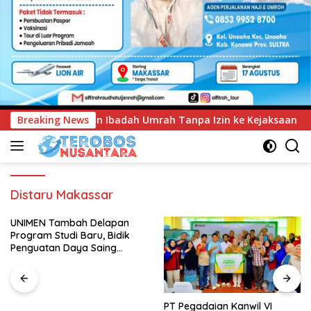
rah Tanpa Izin ke Kejaksaan
Breaking News
UNIMEN Tambah Delapan P
Distaru Makassar
UNIMEN Tambah Delapan
Program Studi Baru, Bidik
Penguatan Daya Saing
Perguruan Tinggi.
PT Pegadaian Kanwil VI