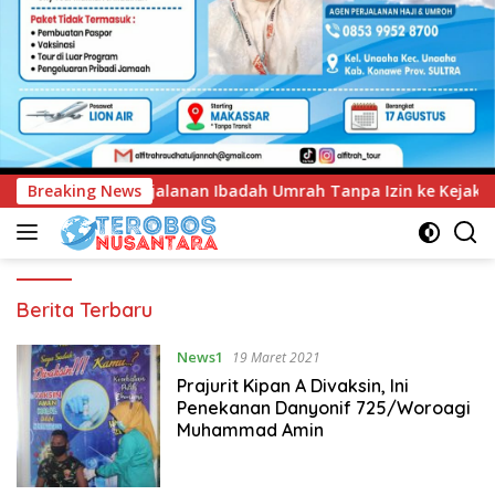
n Ibadah Umrah Tanpa Izin ke Kejaksaan
Breaking News
UNIMEN Tamba
Terobos
Berita Terbaru
Nusantara
News1
19 Maret 2021
Prajurit Kipan A Divaksin, Ini
Penekanan Danyonif 725/Woroagi
Muhammad Amin