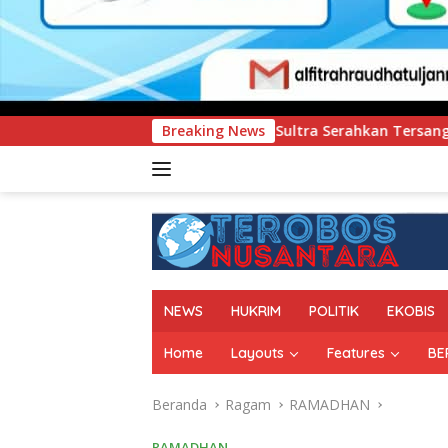
da Sultra Serahkan Tersangka dan Barang Bukti Kasus Dugaan 
Breaking News
NEWS
HUKRIM
POLITIK
EKOBIS
Home
Layouts
Features
BE
Beranda
Ragam
RAMADHAN
RAMADHAN