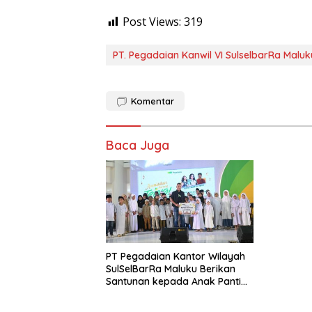
Post Views:
319
PT. Pegadaian Kanwil VI SulselbarRa Maluk
Komentar
Baca Juga
PT Pegadaian Kantor Wilayah
SulSelBarRa Maluku Berikan
Santunan kepada Anak Panti
Asuhan dalam Acara
Ramadhan Bareng Tring di Mall