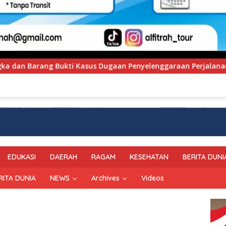
Penyelenggaraan Perjalanan Ibadah Umrah Tanpa Izin ke Kejak
EDUKASI
DAERAH
RAGAM
KESEHATAN
BERITA DUNI
RITA DUNIA
NEWS
Archives
Videos