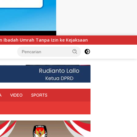
saan
UNIMEN Tambah Delapan Program Studi Baru, Bidi
A
VIDEO
SPORTS