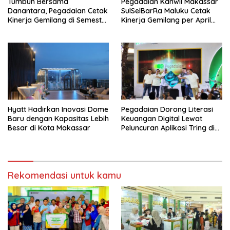
Tumbuh Bersama
Pegadaian Kanwil Makassar
Danantara, Pegadaian Cetak
SulSelBarRa Maluku Cetak
Kinerja Gemilang di Semester
Kinerja Gemilang per April
1 Tahun 2026
2026: Omset Tembus Rp20,19
Triliun dan Perkuat Ekosistem
Emas
Hyatt Hadirkan Inovasi Dome
Pegadaian Dorong Literasi
Baru dengan Kapasitas Lebih
Keuangan Digital Lewat
Besar di Kota Makassar
Peluncuran Aplikasi Tring di
Makassar
Rekomendasi untuk kamu