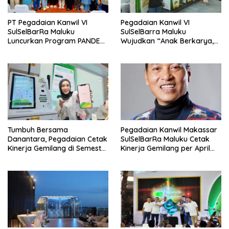
PT Pegadaian Kanwil VI
Pegadaian Kanwil VI
SulSelBarRa Maluku
SulSelBarra Maluku
Luncurkan Program PANDE
Wujudkan “Anak Berkarya,
EMAS untuk Perkuat
Keluarga Berdaya” Lewat
Pemberdayaan Masyarakat
Pameran UMKM dan Bazar
Emas
Tumbuh Bersama
Pegadaian Kanwil Makassar
Danantara, Pegadaian Cetak
SulSelBarRa Maluku Cetak
Kinerja Gemilang di Semester
Kinerja Gemilang per April
1 Tahun 2026
2026: Omset Tembus Rp20,19
Triliun dan Perkuat Ekosistem
Emas