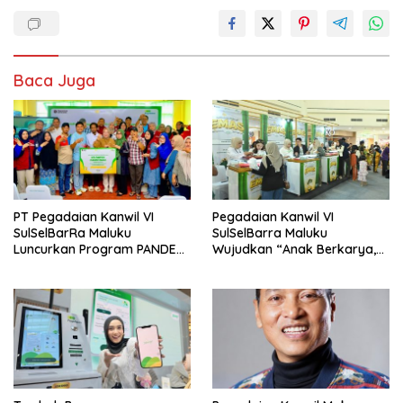
Baca Juga
PT Pegadaian Kanwil VI
Pegadaian Kanwil VI
SulSelBarRa Maluku
SulSelBarra Maluku
Luncurkan Program PANDE
Wujudkan “Anak Berkarya,
EMAS untuk Perkuat
Keluarga Berdaya” Lewat
Pemberdayaan Masyarakat
Pameran UMKM dan Bazar
Emas