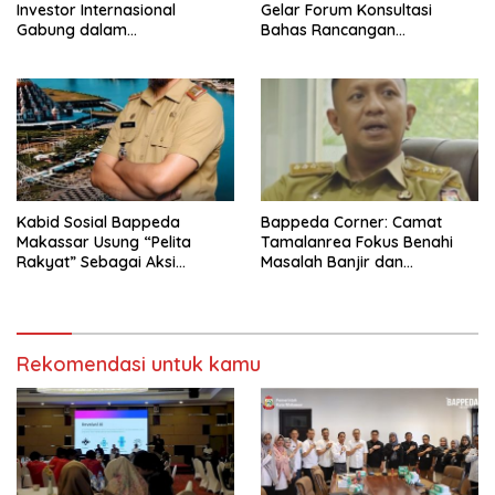
Investor Internasional
Gelar Forum Konsultasi
Gabung dalam
Bahas Rancangan
Pengembangan Kota
Teknokratik RPJMD 2025-
Makassar
2029
Kabid Sosial Bappeda
Bappeda Corner: Camat
Makassar Usung “Pelita
Tamalanrea Fokus Benahi
Rakyat” Sebagai Aksi
Masalah Banjir dan
Perubahan PKA LAN
Pengembangan Ekonomi
Lokal
Rekomendasi untuk kamu