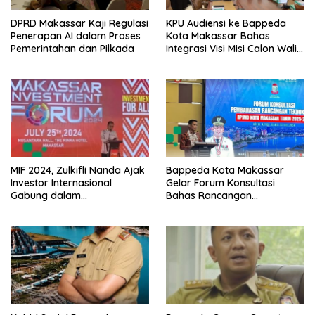
DPRD Makassar Kaji Regulasi
KPU Audiensi ke Bappeda
Penerapan AI dalam Proses
Kota Makassar Bahas
Pemerintahan dan Pilkada
Integrasi Visi Misi Calon Wali
Kota Makassar dengan
RPJPD
MIF 2024, Zulkifli Nanda Ajak
Bappeda Kota Makassar
Investor Internasional
Gelar Forum Konsultasi
Gabung dalam
Bahas Rancangan
Pengembangan Kota
Teknokratik RPJMD 2025-
Makassar
2029