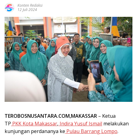
Konten Redaksi
12 Juli 2024
TEROBOSNUSANTARA.COM,MAKASSAR
– Ketua
TP
PKK Kota Makassar
,
Indira Yusuf Ismail
melakukan
kunjungan perdananya ke
Pulau Barrang Lompo
.