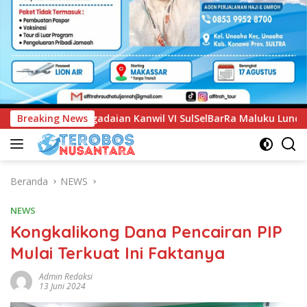
VI SulSelBarRa Maluku Luncurkan Program PANDE EMAS untuk P
Breaking News
Beranda
NEWS
NEWS
Kongkalikong Dana Pencairan PIP
Mulai Terkuat Ini Faktanya
Admin Redaksi
13 Juni 2024