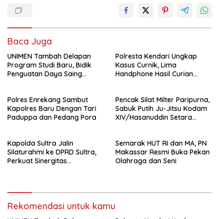
Baca Juga
UNIMEN Tambah Delapan
Polresta Kendari Ungkap
Program Studi Baru, Bidik
Kasus Curnik, Lima
Penguatan Daya Saing
Handphone Hasil Curian
Perguruan Tinggi.
Berhasil Diamankan
Polres Enrekang Sambut
Pencak Silat Milter Paripurna,
Kapolres Baru Dengan Tari
Sabuk Putih Ju-Jitsu Kodam
Paduppa dan Pedang Pora
XIV/Hasanuddin Setara
Sabuk Hitam
Kapolda Sultra Jalin
Semarak HUT RI dan MA, PN
Silaturahmi ke DPRD Sultra,
Makassar Resmi Buka Pekan
Perkuat Sinergitas
Olahraga dan Seni
Forkopimda untuk Kemajuan
Daerah
Rekomendasi untuk kamu