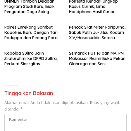
UNIMEN Tambah Delapan
Polresta Kendari Ungkap
Program Studi Baru, Bidik
Kasus Curnik, Lima
Penguatan Daya Saing
Handphone Hasil Curian
Perguruan Tinggi.
Berhasil Diamankan
Polres Enrekang Sambut
Pencak Silat Milter Paripurna,
Kapolres Baru Dengan Tari
Sabuk Putih Ju-Jitsu Kodam
Paduppa dan Pedang Pora
XIV/Hasanuddin Setara
Sabuk Hitam
Kapolda Sultra Jalin
Semarak HUT RI dan MA, PN
Silaturahmi ke DPRD Sultra,
Makassar Resmi Buka Pekan
Perkuat Sinergitas
Olahraga dan Seni
Forkopimda untuk Kemajuan
Daerah
Tinggalkan Balasan
Alamat email Anda tidak akan dipublikasikan.
Ruas yang wajib
ditandai
*