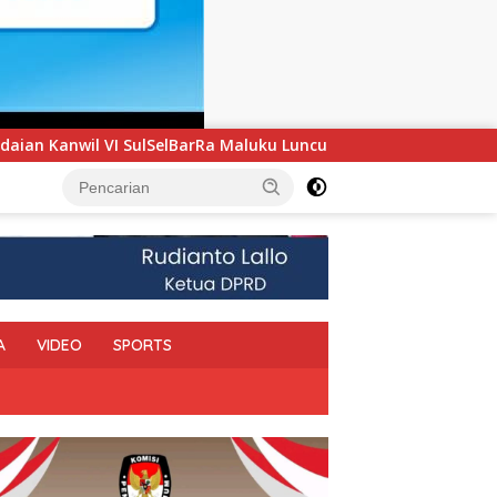
uku Luncurkan Program PANDE EMAS untuk Perkuat Pemberdayaa
A
VIDEO
SPORTS