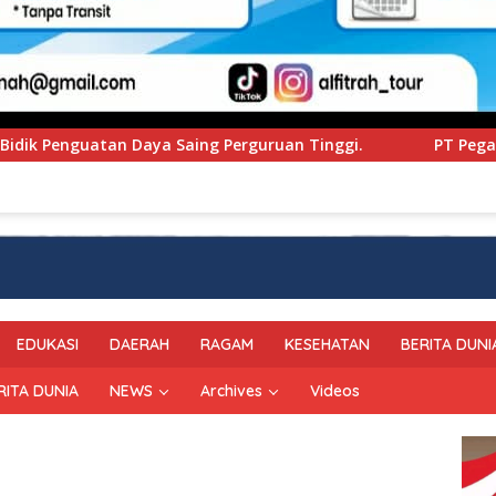
uan Tinggi.
PT Pegadaian Kanwil VI SulSelBarRa Mal
EDUKASI
DAERAH
RAGAM
KESEHATAN
BERITA DUNI
RITA DUNIA
NEWS
Archives
Videos