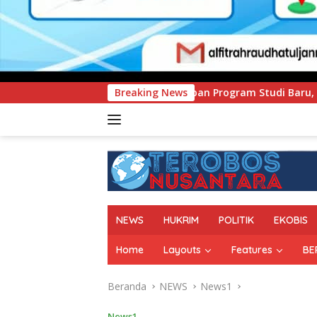
apan Program Studi Baru, Bidik Penguatan Daya Saing Pergur
Breaking News
NEWS
HUKRIM
POLITIK
EKOBIS
Home
Layouts
Features
BE
Beranda
NEWS
News1
News1