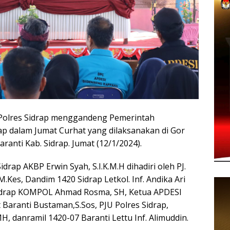
lres Sidrap menggandeng Pemerintah
p dalam Jumat Curhat yang dilaksanakan di Gor
anti Kab. Sidrap. Jumat (12/1/2024).
drap AKBP Erwin Syah, S.I.K.M.H dihadiri oleh PJ.
M.Kes, Dandim 1420 Sidrap Letkol. Inf. Andika Ari
s Sidrap KOMPOL Ahmad Rosma, SH, Ketua APDESI
 Baranti Bustaman,S.Sos, PJU Polres Sidrap,
, danramil 1420-07 Baranti Lettu Inf. Alimuddin.