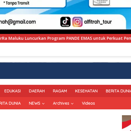
PANDE EMAS untuk Perkuat Pemberdayaan Masyarakat
P
EDUKASI
DAERAH
RAGAM
KESEHATAN
BERITA DUNI
RITA DUNIA
NEWS
Archives
Videos