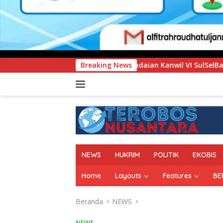
Pegadaian Kanwil VI SulSelBarRa Maluku Luncurkan Program 
Breaking News
NEWS
HUKRIM
POLITIK
EKOBIS
Home
Layouts
Features
BE
Beranda
NEWS
NEWS