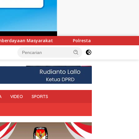
olresta Kendari Ungkap Kasus Curnik, Lima Handphone Hasil Cu
A
VIDEO
SPORTS