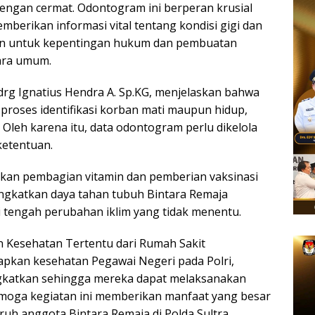
dengan cermat. Odontogram ini berperan krusial
berikan informasi vital tentang kondisi gigi dan
an untuk kepentingan hukum dan pembuatan
ara umum.
drg Ignatius Hendra A. Sp.KG, menjelaskan bahwa
roses identifikasi korban mati maupun hidup,
in. Oleh karena itu, data odontogram perlu dikelola
ketentuan.
batkan pembagian vitamin dan pemberian vaksinasi
ningkatkan daya tahan tubuh Bintara Remaja
 tengah perubahan iklim yang tidak menentu.
Kesehatan Tertentu dari Rumah Sakit
rapkan kesehatan Pegawai Negeri pada Polri,
ngkatkan sehingga mereka dapat melaksanakan
emoga kegiatan ini memberikan manfaat yang besar
ruh anggota Bintara Remaja di Polda Sultra.