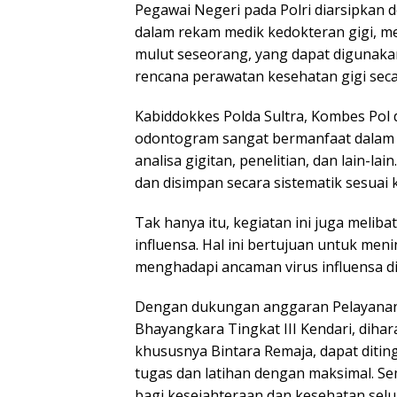
Pegawai Negeri pada Polri diarsipkan 
dalam rekam medik kedokteran gigi, mem
mulut seseorang, yang dapat digunak
rencana perawatan kesehatan gigi sec
Kabiddokkes Polda Sultra, Kombes Pol 
odontogram sangat bermanfaat dalam p
analisa gigitan, penelitian, dan lain-la
dan disimpan secara sistematik sesuai 
Tak hanya itu, kegiatan ini juga meli
influensa. Hal ini bertujuan untuk me
menghadapi ancaman virus influensa di
Dengan dukungan anggaran Pelayanan 
Bhayangkara Tingkat III Kendari, diha
khususnya Bintara Remaja, dapat diti
tugas dan latihan dengan maksimal. S
bagi kesejahteraan dan kesehatan selu