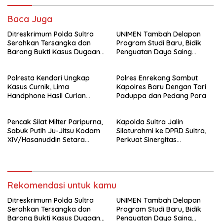
Baca Juga
Ditreskrimum Polda Sultra
UNIMEN Tambah Delapan
Serahkan Tersangka dan
Program Studi Baru, Bidik
Barang Bukti Kasus Dugaan
Penguatan Daya Saing
Penyelenggaraan Perjalanan
Perguruan Tinggi.
Ibadah Umrah Tanpa Izin ke
Polresta Kendari Ungkap
Polres Enrekang Sambut
Kejaksaan
Kasus Curnik, Lima
Kapolres Baru Dengan Tari
Handphone Hasil Curian
Paduppa dan Pedang Pora
Berhasil Diamankan
Pencak Silat Milter Paripurna,
Kapolda Sultra Jalin
Sabuk Putih Ju-Jitsu Kodam
Silaturahmi ke DPRD Sultra,
XIV/Hasanuddin Setara
Perkuat Sinergitas
Sabuk Hitam
Forkopimda untuk Kemajuan
Daerah
Rekomendasi untuk kamu
Ditreskrimum Polda Sultra
UNIMEN Tambah Delapan
Serahkan Tersangka dan
Program Studi Baru, Bidik
Barang Bukti Kasus Dugaan
Penguatan Daya Saing