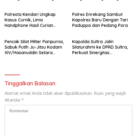
Penyelenggaraan Perjalanan
Perguruan Tinggi.
Ibadah Umrah Tanpa Izin ke
Polresta Kendari Ungkap
Polres Enrekang Sambut
Kejaksaan
Kasus Curnik, Lima
Kapolres Baru Dengan Tari
Handphone Hasil Curian
Paduppa dan Pedang Pora
Berhasil Diamankan
Pencak Silat Milter Paripurna,
Kapolda Sultra Jalin
Sabuk Putih Ju-Jitsu Kodam
Silaturahmi ke DPRD Sultra,
XIV/Hasanuddin Setara
Perkuat Sinergitas
Sabuk Hitam
Forkopimda untuk Kemajuan
Daerah
Tinggalkan Balasan
Alamat email Anda tidak akan dipublikasikan.
Ruas yang wajib
ditandai
*