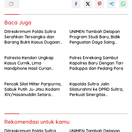
Baca Juga
Ditreskrimum Polda Sultra
UNIMEN Tambah Delapan
Serahkan Tersangka dan
Program Studi Baru, Bidik
Barang Bukti Kasus Dugaan
Penguatan Daya Saing
Penyelenggaraan Perjalanan
Perguruan Tinggi.
Ibadah Umrah Tanpa Izin ke
Polresta Kendari Ungkap
Polres Enrekang Sambut
Kejaksaan
Kasus Curnik, Lima
Kapolres Baru Dengan Tari
Handphone Hasil Curian
Paduppa dan Pedang Pora
Berhasil Diamankan
Pencak Silat Milter Paripurna,
Kapolda Sultra Jalin
Sabuk Putih Ju-Jitsu Kodam
Silaturahmi ke DPRD Sultra,
XIV/Hasanuddin Setara
Perkuat Sinergitas
Sabuk Hitam
Forkopimda untuk Kemajuan
Daerah
Rekomendasi untuk kamu
Ditreskrimum Polda Sultra
UNIMEN Tambah Delapan