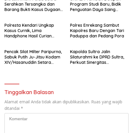
Serahkan Tersangka dan
Program Studi Baru, Bidik
Barang Bukti Kasus Dugaan
Penguatan Daya Saing
Penyelenggaraan Perjalanan
Perguruan Tinggi.
Ibadah Umrah Tanpa Izin ke
Polresta Kendari Ungkap
Polres Enrekang Sambut
Kejaksaan
Kasus Curnik, Lima
Kapolres Baru Dengan Tari
Handphone Hasil Curian
Paduppa dan Pedang Pora
Berhasil Diamankan
Pencak Silat Milter Paripurna,
Kapolda Sultra Jalin
Sabuk Putih Ju-Jitsu Kodam
Silaturahmi ke DPRD Sultra,
XIV/Hasanuddin Setara
Perkuat Sinergitas
Sabuk Hitam
Forkopimda untuk Kemajuan
Daerah
Tinggalkan Balasan
Alamat email Anda tidak akan dipublikasikan.
Ruas yang wajib
ditandai
*