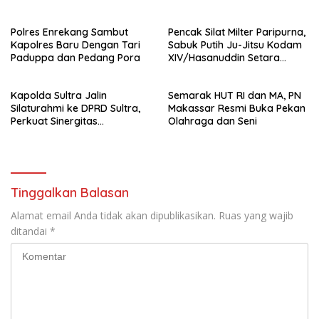
Perguruan Tinggi.
Berhasil Diamankan
Polres Enrekang Sambut
Pencak Silat Milter Paripurna,
Kapolres Baru Dengan Tari
Sabuk Putih Ju-Jitsu Kodam
Paduppa dan Pedang Pora
XIV/Hasanuddin Setara
Sabuk Hitam
Kapolda Sultra Jalin
Semarak HUT RI dan MA, PN
Silaturahmi ke DPRD Sultra,
Makassar Resmi Buka Pekan
Perkuat Sinergitas
Olahraga dan Seni
Forkopimda untuk Kemajuan
Daerah
Tinggalkan Balasan
Alamat email Anda tidak akan dipublikasikan.
Ruas yang wajib
ditandai
*