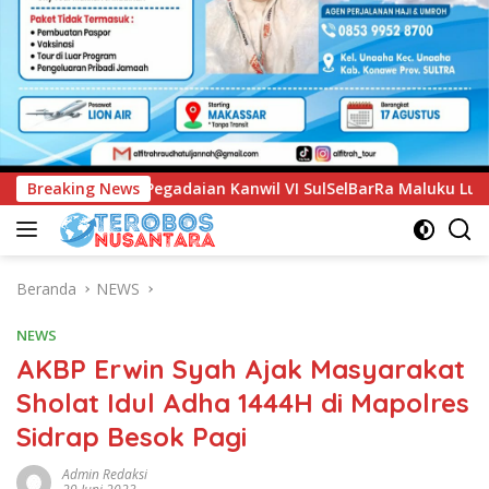
il VI SulSelBarRa Maluku Luncurkan Program PANDE EMAS unt
Breaking News
Beranda
NEWS
NEWS
AKBP Erwin Syah Ajak Masyarakat
Sholat Idul Adha 1444H di Mapolres
Sidrap Besok Pagi
Admin Redaksi