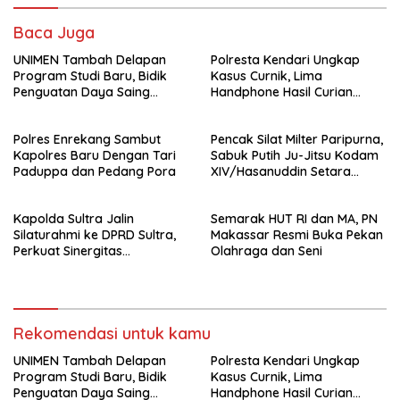
Baca Juga
UNIMEN Tambah Delapan
Polresta Kendari Ungkap
Program Studi Baru, Bidik
Kasus Curnik, Lima
Penguatan Daya Saing
Handphone Hasil Curian
Perguruan Tinggi.
Berhasil Diamankan
Polres Enrekang Sambut
Pencak Silat Milter Paripurna,
Kapolres Baru Dengan Tari
Sabuk Putih Ju-Jitsu Kodam
Paduppa dan Pedang Pora
XIV/Hasanuddin Setara
Sabuk Hitam
Kapolda Sultra Jalin
Semarak HUT RI dan MA, PN
Silaturahmi ke DPRD Sultra,
Makassar Resmi Buka Pekan
Perkuat Sinergitas
Olahraga dan Seni
Forkopimda untuk Kemajuan
Daerah
Rekomendasi untuk kamu
UNIMEN Tambah Delapan
Polresta Kendari Ungkap
Program Studi Baru, Bidik
Kasus Curnik, Lima
Penguatan Daya Saing
Handphone Hasil Curian