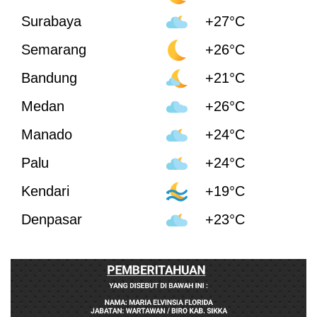
Surabaya
+27°C
Semarang
+26°C
Bandung
+21°C
Medan
+26°C
Manado
+24°C
Palu
+24°C
Kendari
+19°C
Denpasar
+23°C