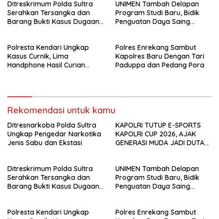
Ditreskrimum Polda Sultra
UNIMEN Tambah Delapan
Serahkan Tersangka dan
Program Studi Baru, Bidik
Barang Bukti Kasus Dugaan
Penguatan Daya Saing
Penyelenggaraan Perjalanan
Perguruan Tinggi.
Ibadah Umrah Tanpa Izin ke
Polresta Kendari Ungkap
Polres Enrekang Sambut
Kejaksaan
Kasus Curnik, Lima
Kapolres Baru Dengan Tari
Handphone Hasil Curian
Paduppa dan Pedang Pora
Berhasil Diamankan
Rekomendasi untuk kamu
Ditresnarkoba Polda Sultra
KAPOLRI TUTUP E-SPORTS
Ungkap Pengedar Narkotika
KAPOLRI CUP 2026, AJAK
Jenis Sabu dan Ekstasi
GENERASI MUDA JADI DUTA
KAMTIBMAS DAN AKTIF
LAPORKAN GANGGUAN KE 110
Ditreskrimum Polda Sultra
UNIMEN Tambah Delapan
Serahkan Tersangka dan
Program Studi Baru, Bidik
Barang Bukti Kasus Dugaan
Penguatan Daya Saing
Penyelenggaraan Perjalanan
Perguruan Tinggi.
Ibadah Umrah Tanpa Izin ke
Polresta Kendari Ungkap
Polres Enrekang Sambut
Kejaksaan