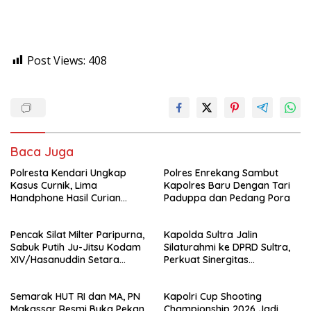
Post Views:
408
Baca Juga
Polresta Kendari Ungkap
Polres Enrekang Sambut
Kasus Curnik, Lima
Kapolres Baru Dengan Tari
Handphone Hasil Curian
Paduppa dan Pedang Pora
Berhasil Diamankan
Pencak Silat Milter Paripurna,
Kapolda Sultra Jalin
Sabuk Putih Ju-Jitsu Kodam
Silaturahmi ke DPRD Sultra,
XIV/Hasanuddin Setara
Perkuat Sinergitas
Sabuk Hitam
Forkopimda untuk Kemajuan
Daerah
Semarak HUT RI dan MA, PN
Kapolri Cup Shooting
Makassar Resmi Buka Pekan
Championship 2026 Jadi