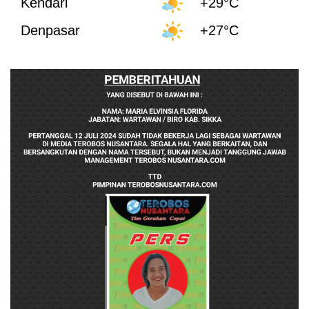
Kendari
+29°C
Denpasar
+27°C