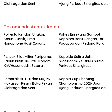
Olahraga dan Seni
Ajang Perkuat Sinergitas dan
Pembinaan Atlet
Rekomendasi untuk kamu
Polresta Kendari Ungkap
Polres Enrekang Sambut
Kasus Curnik, Lima
Kapolres Baru Dengan Tari
Handphone Hasil Curian
Paduppa dan Pedang Pora
Berhasil Diamankan
Pencak Silat Milter Paripurna,
Kapolda Sultra Jalin
Sabuk Putih Ju-Jitsu Kodam
Silaturahmi ke DPRD Sultra,
XIV/Hasanuddin Setara
Perkuat Sinergitas
Sabuk Hitam
Forkopimda untuk Kemajuan
Daerah
Semarak HUT RI dan MA, PN
Kapolri Cup Shooting
Makassar Resmi Buka Pekan
Championship 2026 Jadi
Olahraga dan Seni
Ajang Perkuat Sinergitas dan
Pembinaan Atlet