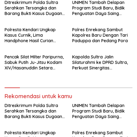
Ditreskrimum Polda Sultra
UNIMEN Tambah Delapan
Serahkan Tersangka dan
Program Studi Baru, Bidik
Barang Bukti Kasus Dugaan
Penguatan Daya Saing
Penyelenggaraan Perjalanan
Perguruan Tinggi.
Ibadah Umrah Tanpa Izin ke
Polresta Kendari Ungkap
Polres Enrekang Sambut
Kejaksaan
Kasus Curnik, Lima
Kapolres Baru Dengan Tari
Handphone Hasil Curian
Paduppa dan Pedang Pora
Berhasil Diamankan
Pencak Silat Milter Paripurna,
Kapolda Sultra Jalin
Sabuk Putih Ju-Jitsu Kodam
Silaturahmi ke DPRD Sultra,
XIV/Hasanuddin Setara
Perkuat Sinergitas
Sabuk Hitam
Forkopimda untuk Kemajuan
Daerah
Rekomendasi untuk kamu
Ditreskrimum Polda Sultra
UNIMEN Tambah Delapan
Serahkan Tersangka dan
Program Studi Baru, Bidik
Barang Bukti Kasus Dugaan
Penguatan Daya Saing
Penyelenggaraan Perjalanan
Perguruan Tinggi.
Ibadah Umrah Tanpa Izin ke
Polresta Kendari Ungkap
Polres Enrekang Sambut
Kejaksaan