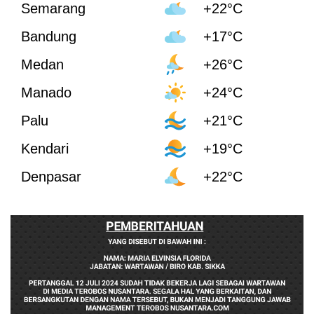
Semarang
+22°C
Bandung
+17°C
Medan
+26°C
Manado
+24°C
Palu
+21°C
Kendari
+19°C
Denpasar
+22°C