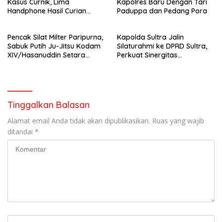
Kasus Curnik, Lima
Kapolres Baru Dengan Tari
Handphone Hasil Curian
Paduppa dan Pedang Pora
Berhasil Diamankan
Pencak Silat Milter Paripurna,
Kapolda Sultra Jalin
Sabuk Putih Ju-Jitsu Kodam
Silaturahmi ke DPRD Sultra,
XIV/Hasanuddin Setara
Perkuat Sinergitas
Sabuk Hitam
Forkopimda untuk Kemajuan
Daerah
Tinggalkan Balasan
Alamat email Anda tidak akan dipublikasikan.
Ruas yang wajib
ditandai
*