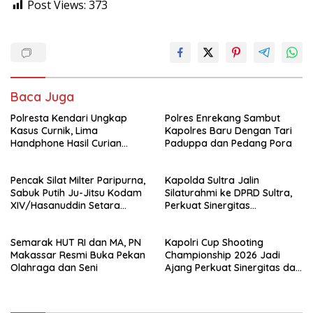
Post Views:
373
Baca Juga
Polresta Kendari Ungkap
Polres Enrekang Sambut
Kasus Curnik, Lima
Kapolres Baru Dengan Tari
Handphone Hasil Curian
Paduppa dan Pedang Pora
Berhasil Diamankan
Pencak Silat Milter Paripurna,
Kapolda Sultra Jalin
Sabuk Putih Ju-Jitsu Kodam
Silaturahmi ke DPRD Sultra,
XIV/Hasanuddin Setara
Perkuat Sinergitas
Sabuk Hitam
Forkopimda untuk Kemajuan
Daerah
Semarak HUT RI dan MA, PN
Kapolri Cup Shooting
Makassar Resmi Buka Pekan
Championship 2026 Jadi
Olahraga dan Seni
Ajang Perkuat Sinergitas dan
Pembinaan Atlet