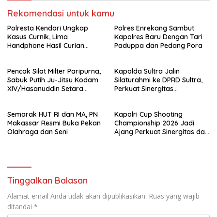
Rekomendasi untuk kamu
Polresta Kendari Ungkap
Polres Enrekang Sambut
Kasus Curnik, Lima
Kapolres Baru Dengan Tari
Handphone Hasil Curian
Paduppa dan Pedang Pora
Berhasil Diamankan
Pencak Silat Milter Paripurna,
Kapolda Sultra Jalin
Sabuk Putih Ju-Jitsu Kodam
Silaturahmi ke DPRD Sultra,
XIV/Hasanuddin Setara
Perkuat Sinergitas
Sabuk Hitam
Forkopimda untuk Kemajuan
Daerah
Semarak HUT RI dan MA, PN
Kapolri Cup Shooting
Makassar Resmi Buka Pekan
Championship 2026 Jadi
Olahraga dan Seni
Ajang Perkuat Sinergitas dan
Pembinaan Atlet
Tinggalkan Balasan
Alamat email Anda tidak akan dipublikasikan.
Ruas yang wajib
ditandai
*