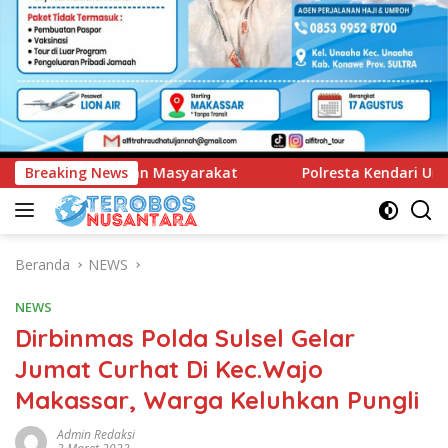
at
Breaking News
Polresta Kendari Ungkap Kasus Curnik, Lima Handpho
Beranda
NEWS
NEWS
Dirbinmas Polda Sulsel Gelar
Jumat Curhat Di Kec.Wajo
Makassar, Warga Keluhkan Pungli
Admin Redaksi