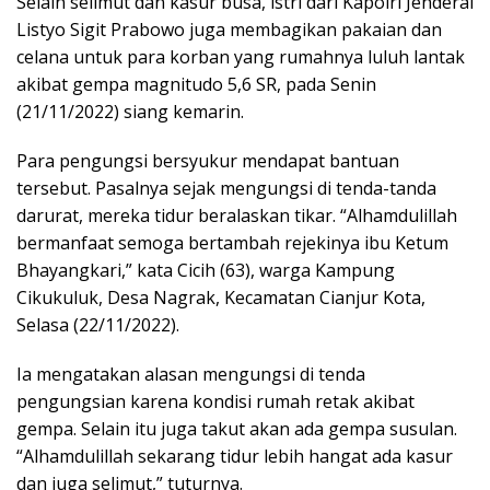
Selain selimut dan kasur busa, istri dari Kapolri Jenderal
Listyo Sigit Prabowo juga membagikan pakaian dan
celana untuk para korban yang rumahnya luluh lantak
akibat gempa magnitudo 5,6 SR, pada Senin
(21/11/2022) siang kemarin.
Para pengungsi bersyukur mendapat bantuan
tersebut. Pasalnya sejak mengungsi di tenda-tanda
darurat, mereka tidur beralaskan tikar. “Alhamdulillah
bermanfaat semoga bertambah rejekinya ibu Ketum
Bhayangkari,” kata Cicih (63), warga Kampung
Cikukuluk, Desa Nagrak, Kecamatan Cianjur Kota,
Selasa (22/11/2022).
Ia mengatakan alasan mengungsi di tenda
pengungsian karena kondisi rumah retak akibat
gempa. Selain itu juga takut akan ada gempa susulan.
“Alhamdulillah sekarang tidur lebih hangat ada kasur
dan juga selimut,” tuturnya.