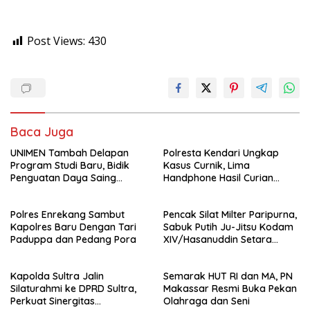
Post Views:
430
Baca Juga
UNIMEN Tambah Delapan
Polresta Kendari Ungkap
Program Studi Baru, Bidik
Kasus Curnik, Lima
Penguatan Daya Saing
Handphone Hasil Curian
Perguruan Tinggi.
Berhasil Diamankan
Polres Enrekang Sambut
Pencak Silat Milter Paripurna,
Kapolres Baru Dengan Tari
Sabuk Putih Ju-Jitsu Kodam
Paduppa dan Pedang Pora
XIV/Hasanuddin Setara
Sabuk Hitam
Kapolda Sultra Jalin
Semarak HUT RI dan MA, PN
Silaturahmi ke DPRD Sultra,
Makassar Resmi Buka Pekan
Perkuat Sinergitas
Olahraga dan Seni