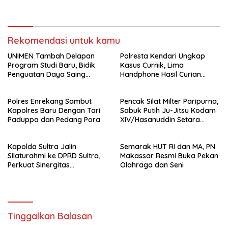
Forkopimda untuk Kemajuan
Daerah
Rekomendasi untuk kamu
UNIMEN Tambah Delapan
Polresta Kendari Ungkap
Program Studi Baru, Bidik
Kasus Curnik, Lima
Penguatan Daya Saing
Handphone Hasil Curian
Perguruan Tinggi.
Berhasil Diamankan
Polres Enrekang Sambut
Pencak Silat Milter Paripurna,
Kapolres Baru Dengan Tari
Sabuk Putih Ju-Jitsu Kodam
Paduppa dan Pedang Pora
XIV/Hasanuddin Setara
Sabuk Hitam
Kapolda Sultra Jalin
Semarak HUT RI dan MA, PN
Silaturahmi ke DPRD Sultra,
Makassar Resmi Buka Pekan
Perkuat Sinergitas
Olahraga dan Seni
Forkopimda untuk Kemajuan
Daerah
Tinggalkan Balasan