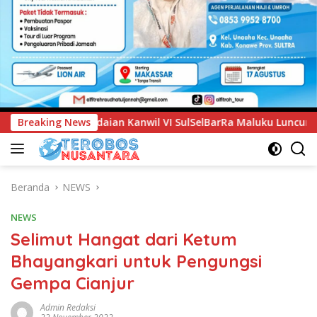
l VI SulSelBarRa Maluku Luncurkan Program PANDE EMAS untu
Breaking News
Beranda
NEWS
NEWS
Selimut Hangat dari Ketum
Bhayangkari untuk Pengungsi
Gempa Cianjur
Admin Redaksi