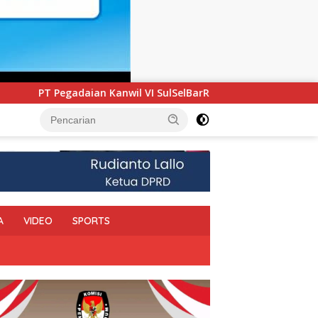
SulSelBarRa Maluku Luncurkan Program PANDE EMAS untuk Perk
A
VIDEO
SPORTS