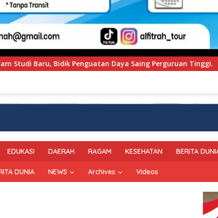
ya Saing Perguruan Tinggi.
PT Pegadaian Kanwil VI 
EDUKASI
DAERAH
RAGAM
KESEHATAN
BERITA DUNI
RITA DUNIA
NEWS
Archives
Videos