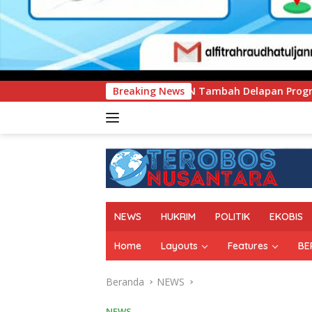
IMEN Tambah Delapan Program Studi Baru, Bidik Penguatan Da
Breaking News
NEWS
HUKRIM
POLITIK
EKOBIS
Home
Layouts
Features
BE
Beranda
NEWS
NEWS