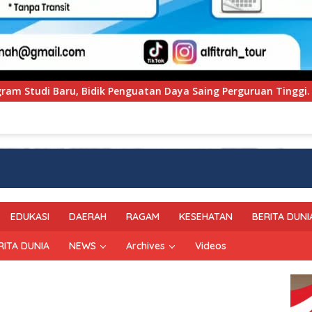
aya Saing Perguruan Tinggi.
PT Pegadaian Kanwil VI
EDUKASI
DAERAH
RAGAM
KESEHATAN
BERITA DUNI
RITA DUNIA
NEWS
Archives
Videos