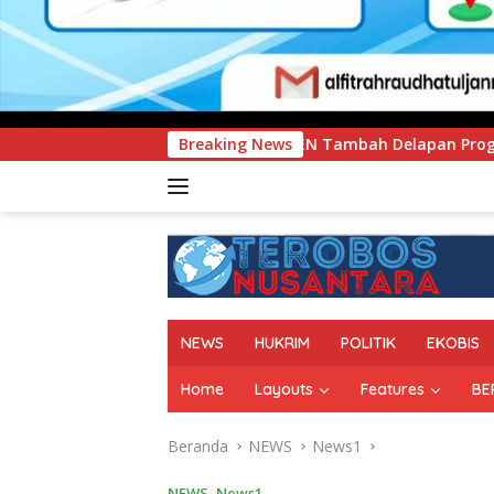
UNIMEN Tambah Delapan Program Studi Baru, Bidik Penguatan D
Breaking News
NEWS
HUKRIM
POLITIK
EKOBIS
Home
Layouts
Features
BE
Beranda
NEWS
News1
NEWS
,
News1