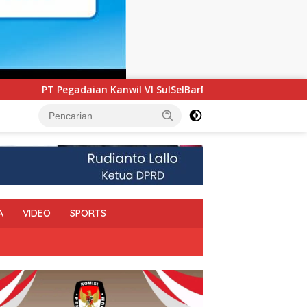
 SulSelBarRa Maluku Luncurkan Program PANDE EMAS untuk Per
A
VIDEO
SPORTS