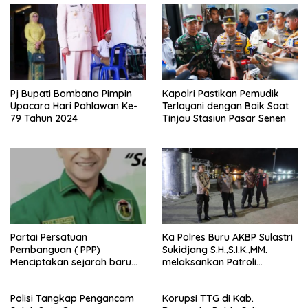
Pj Bupati Bombana Pimpin
Kapolri Pastikan Pemudik
Upacara Hari Pahlawan Ke-
Terlayani dengan Baik Saat
79 Tahun 2024
Tinjau Stasiun Pasar Senen
Partai Persatuan
Ka Polres Buru AKBP Sulastri
Pembanguan ( PPP)
Sukidjang S.H.,S.I.K.,MM.
Menciptakan sejarah baru
melaksankan Patroli
sebagai pemenang Pemilu
beberapa titik dalam kota
2024-2029. Di kabupaten
Namlea .
Polisi Tangkap Pengancam
Korupsi TTG di Kab.
Buru (Namlea).