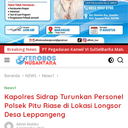
n Kanwil VI SulSelBarRa Maluku Luncurkan Program PANDE EMA
Breaking News
Beranda
NEWS
News1
News1
Kapolres Sidrap Turunkan Personel
Polsek Pitu Riase di Lokasi Longsor
Desa Leppangeng
Admin Redaksi