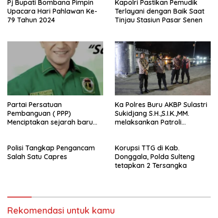
Pj Bupati Bombana Pimpin
Kapolri Pastikan Pemudik
Upacara Hari Pahlawan Ke-
Terlayani dengan Baik Saat
79 Tahun 2024
Tinjau Stasiun Pasar Senen
Partai Persatuan
Ka Polres Buru AKBP Sulastri
Pembanguan ( PPP)
Sukidjang S.H.,S.I.K.,MM.
Menciptakan sejarah baru
melaksankan Patroli
sebagai pemenang Pemilu
beberapa titik dalam kota
2024-2029. Di kabupaten
Namlea .
Polisi Tangkap Pengancam
Korupsi TTG di Kab.
Buru (Namlea).
Salah Satu Capres
Donggala, Polda Sulteng
tetapkan 2 Tersangka
Rekomendasi untuk kamu