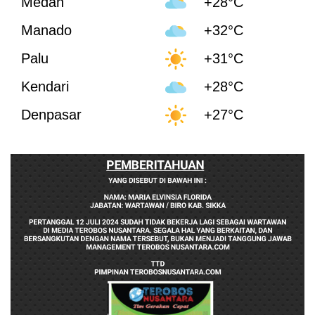
Medan
+28°C
Manado
+32°C
Palu
+31°C
Kendari
+28°C
Denpasar
+27°C