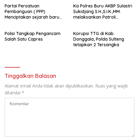
Partai Persatuan
Ka Polres Buru AKBP Sulastri
Pembanguan ( PPP)
Sukidjang S.H.,S.I.K.,MM.
Menciptakan sejarah baru
melaksankan Patroli
sebagai pemenang Pemilu
beberapa titik dalam kota
2024-2029. Di kabupaten
Namlea .
Polisi Tangkap Pengancam
Korupsi TTG di Kab.
Buru (Namlea).
Salah Satu Capres
Donggala, Polda Sulteng
tetapkan 2 Tersangka
Tinggalkan Balasan
Alamat email Anda tidak akan dipublikasikan.
Ruas yang wajib
ditandai
*