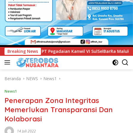
nwil VI SulSelBarRa Maluku Luncurkan Program PANDE EMAS u
Breaking News
Beranda
NEWS
News1
News1
Penerapan Zona Integritas
Memerlukan Transparansi Dan
Kolaborasi
14 Juli 2022