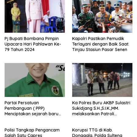
Pj Bupati Bombana Pimpin
Kapolri Pastikan Pemudik
Upacara Hari Pahlawan Ke-
Terlayani dengan Baik Saat
79 Tahun 2024
Tinjau Stasiun Pasar Senen
Partai Persatuan
Ka Polres Buru AKBP Sulastri
Pembanguan ( PPP)
Sukidjang S.H.,S.I.K.,MM.
Menciptakan sejarah baru
melaksankan Patroli
sebagai pemenang Pemilu
beberapa titik dalam kota
2024-2029. Di kabupaten
Namlea .
Polisi Tangkap Pengancam
Korupsi TTG di Kab.
Buru (Namlea).
Salah Satu Capres
Donggala, Polda Sulteng