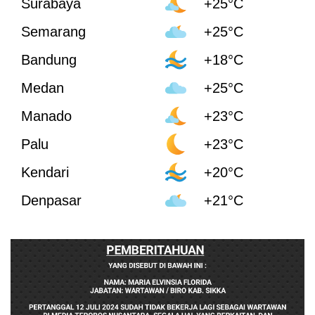
Surabaya
+25°C
Semarang
+25°C
Bandung
+18°C
Medan
+25°C
Manado
+23°C
Palu
+23°C
Kendari
+20°C
Denpasar
+21°C