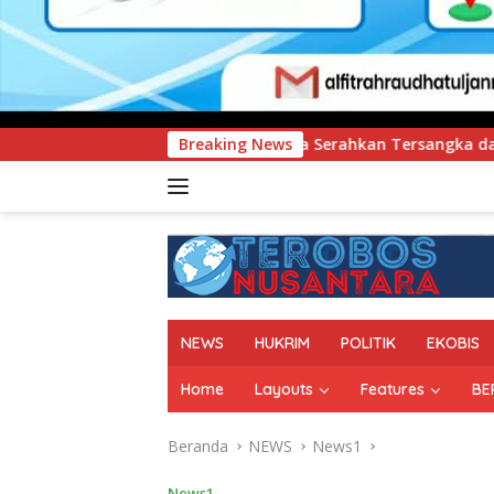
ultra Serahkan Tersangka dan Barang Bukti Kasus Dugaan Pen
Breaking News
NEWS
HUKRIM
POLITIK
EKOBIS
Home
Layouts
Features
BE
Beranda
NEWS
News1
News1