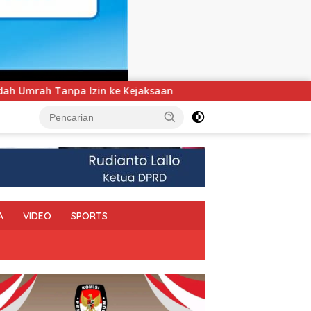
n
UNIMEN Tambah Delapan Program Studi Baru, Bidik P
A
VIDEO
SPORTS