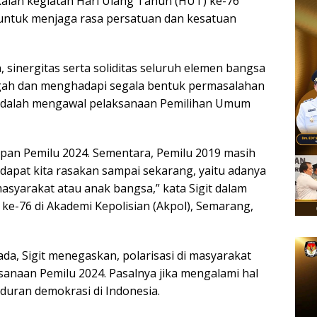
ian kegiatan Hari Ulang Tahun (HUT) ke-76
ntuk menjaga rasa persatuan dan kesatuan
 sinergitas serta soliditas seluruh elemen bangsa
gah dan menghadapi segala bentuk permasalahan
a adalah mengawal pelaksanaan Pemilihan Umum
hapan Pemilu 2024. Sementara, Pemilu 2019 masih
apat kita rasakan sampai sekarang, yaitu adanya
asyarakat atau anak bangsa,” kata Sigit dalam
e-76 di Akademi Kepolisian (Akpol), Semarang,
da, Sigit menegaskan, polarisasi di masyarakat
ksanaan Pemilu 2024. Pasalnya jika mengalami hal
uran demokrasi di Indonesia.