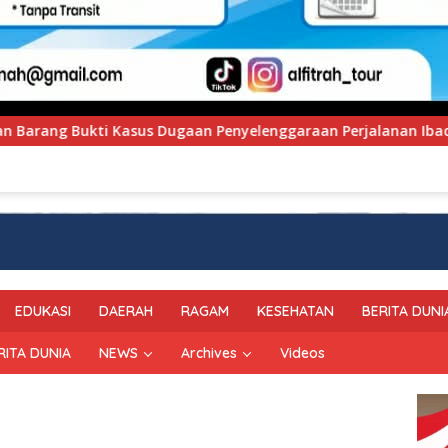
yelenggaraan Perjalanan Ibadah Umrah Tanpa Izin ke Kejaksaa
EDUKASI
DAERAH
RAGAM
KESEHATAN
BERITA DUNI
RITA DUNIA
NEWS
Archives
Videos