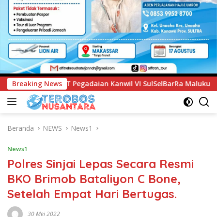
nwil VI SulSelBarRa Maluku Luncurkan Program PANDE EMAS u
Breaking News
Beranda
NEWS
News1
News1
Polres Sinjai Lepas Secara Resmi
BKO Brimob Bataliyon C Bone,
Setelah Empat Hari Bertugas.
30 Mei 2022