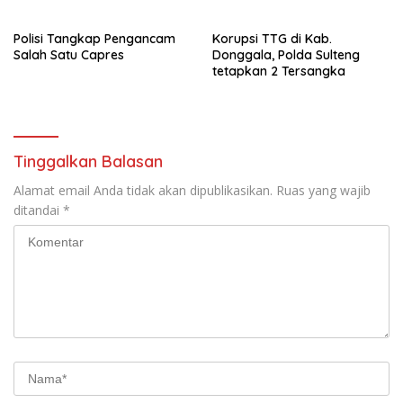
sebagai pemenang Pemilu
beberapa titik dalam kota
2024-2029. Di kabupaten
Namlea .
Polisi Tangkap Pengancam
Korupsi TTG di Kab.
Buru (Namlea).
Salah Satu Capres
Donggala, Polda Sulteng
tetapkan 2 Tersangka
Tinggalkan Balasan
Alamat email Anda tidak akan dipublikasikan.
Ruas yang wajib
ditandai
*