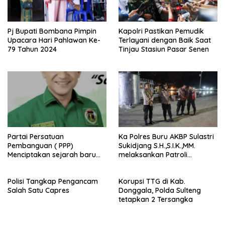
Pj Bupati Bombana Pimpin
Kapolri Pastikan Pemudik
Upacara Hari Pahlawan Ke-
Terlayani dengan Baik Saat
79 Tahun 2024
Tinjau Stasiun Pasar Senen
Partai Persatuan
Ka Polres Buru AKBP Sulastri
Pembanguan ( PPP)
Sukidjang S.H.,S.I.K.,MM.
Menciptakan sejarah baru
melaksankan Patroli
sebagai pemenang Pemilu
beberapa titik dalam kota
2024-2029. Di kabupaten
Namlea .
Polisi Tangkap Pengancam
Korupsi TTG di Kab.
Buru (Namlea).
Salah Satu Capres
Donggala, Polda Sulteng
tetapkan 2 Tersangka