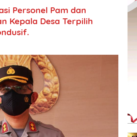
iasi Personel Pam dan
n Kepala Desa Terpilih
ndusif.