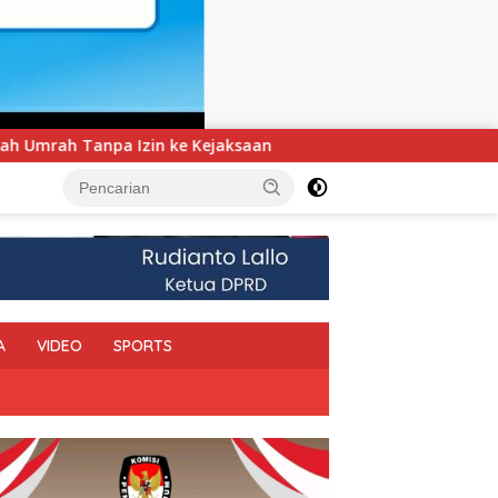
UNIMEN Tambah Delapan Program Studi Baru, Bidik Peng
A
VIDEO
SPORTS