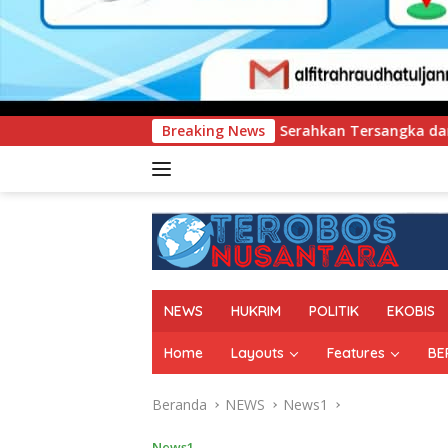
tra Serahkan Tersangka dan Barang Bukti Kasus Dugaan Penyel
Breaking News
NEWS
HUKRIM
POLITIK
EKOBIS
Home
Layouts
Features
BE
Beranda
NEWS
News1
News1