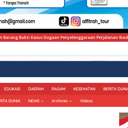
enggaraan Perjalanan Ibadah Umrah Tanpa Izin ke Kejaksaan
EDUKASI
DAERAH
RAGAM
KESEHATAN
BERITA DUNI
RITA DUNIA
NEWS
Archives
Videos