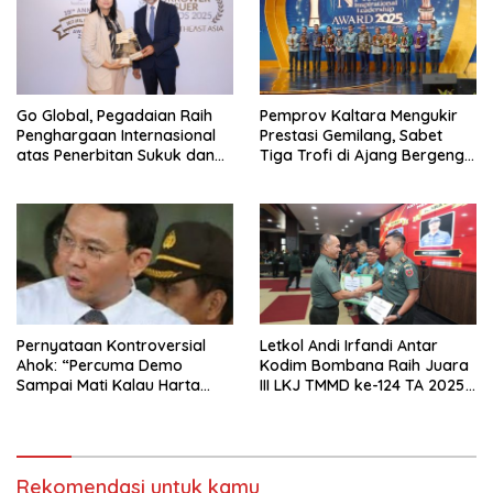
Go Global, Pegadaian Raih
Pemprov Kaltara Mengukir
Penghargaan Internasional
Prestasi Gemilang, Sabet
atas Penerbitan Sukuk dan
Tiga Trofi di Ajang Bergengsi
Social Bonds
“Naker Inspirational
Leadership Awards 2025”
Pernyataan Kontroversial
Letkol Andi Irfandi Antar
Ahok: “Percuma Demo
Kodim Bombana Raih Juara
Sampai Mati Kalau Harta
III LKJ TMMD ke-124 TA 2025
Pejabat Tak Diusut”
Kategori Media Cetak
Rekomendasi untuk kamu