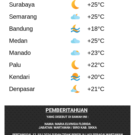
Surabaya
+25°C
Semarang
+25°C
Bandung
+18°C
Medan
+25°C
Manado
+23°C
Palu
+22°C
Kendari
+20°C
Denpasar
+21°C