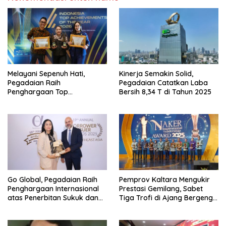
Melayani Sepenuh Hati,
Kinerja Semakin Solid,
Pegadaian Raih
Pegadaian Catatkan Laba
Penghargaan Top
Bersih 8,34 T di Tahun 2025
Achievement Of The Year
2026
Go Global, Pegadaian Raih
Pemprov Kaltara Mengukir
Penghargaan Internasional
Prestasi Gemilang, Sabet
atas Penerbitan Sukuk dan
Tiga Trofi di Ajang Bergengsi
Social Bonds
“Naker Inspirational
Leadership Awards 2025”