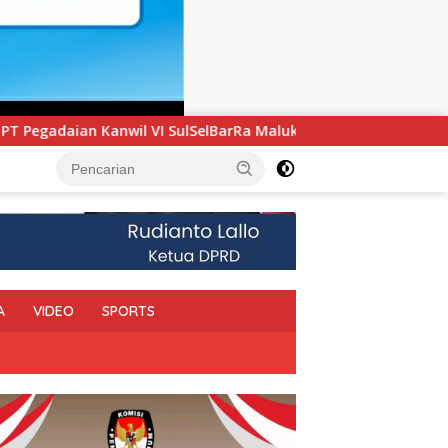
lSelBarRa Maluku Luncurkan Program PANDE EMAS untuk Perku
A
VIDEO
SPORTS