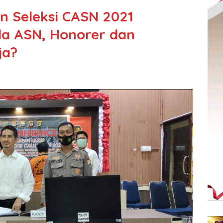
n Seleksi CASN 2021
da ASN, Honorer dan
ja?