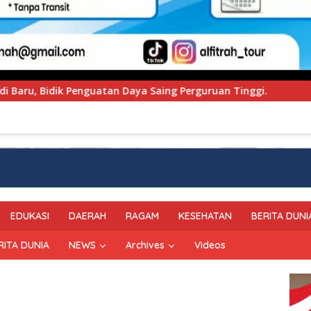
a Saing Perguruan Tinggi.
PT Pegadaian Kanwil VI Su
EDUKASI
DAERAH
RAGAM
KESEHATAN
BERITA DUNI
RITA DUNIA
NEWS
Archives
Videos