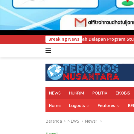
MEN Tambah Delapan Program Studi Baru, Bidik Penguatan Day
Breaking News
NEWS
HUKRIM
POLITIK
EKOBIS
Home
Layouts
Features
BE
Beranda
NEWS
News1
News1