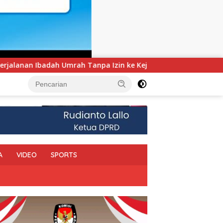
 ke Kejaksaan
UNIMEN Tambah Delapan Program Studi B
A
VIDEO
SPORTS