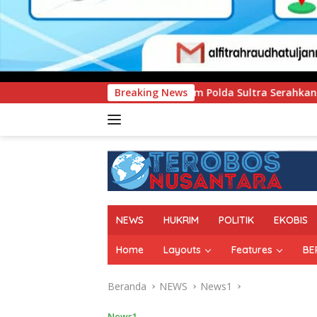
imum Polda Sultra Serahkan Tersangka dan Barang Bukti Kasus
Breaking News
NEWS
HUKRIM
POLITIK
EKOBIS
Home
Layouts
Features
BE
Beranda
NEWS
News1
News1