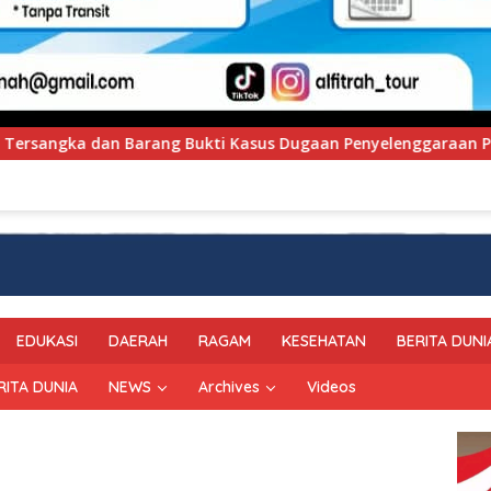
 Dugaan Penyelenggaraan Perjalanan Ibadah Umrah Tanpa Izin
EDUKASI
DAERAH
RAGAM
KESEHATAN
BERITA DUNI
RITA DUNIA
NEWS
Archives
Videos