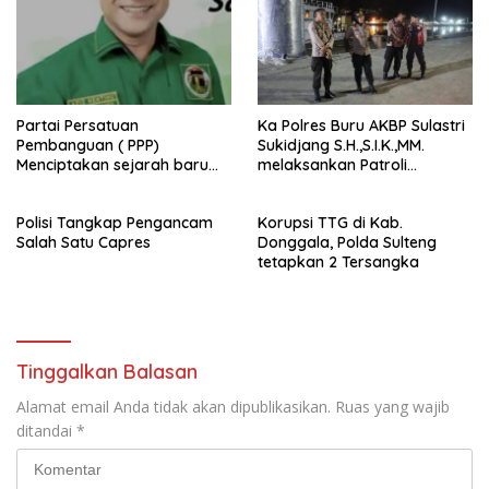
Partai Persatuan
Ka Polres Buru AKBP Sulastri
Pembanguan ( PPP)
Sukidjang S.H.,S.I.K.,MM.
Menciptakan sejarah baru
melaksankan Patroli
sebagai pemenang Pemilu
beberapa titik dalam kota
2024-2029. Di kabupaten
Namlea .
Polisi Tangkap Pengancam
Korupsi TTG di Kab.
Buru (Namlea).
Salah Satu Capres
Donggala, Polda Sulteng
tetapkan 2 Tersangka
Tinggalkan Balasan
Alamat email Anda tidak akan dipublikasikan.
Ruas yang wajib
ditandai
*