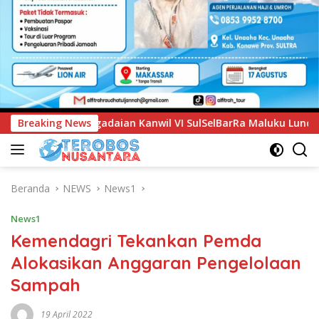
 VI SulSelBarRa Maluku Luncurkan Program PANDE EMAS untuk
Breaking News
Beranda
NEWS
News1
News1
Kemendagri Tekankan Pemda
Alokasikan Anggaran Pengelolaan
Sampah
19 April 2022