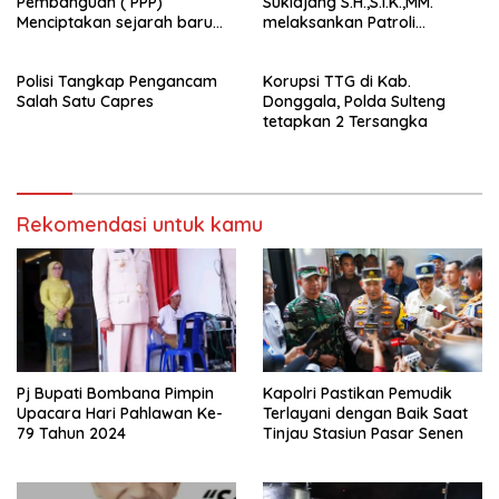
Pembanguan ( PPP)
Sukidjang S.H.,S.I.K.,MM.
Menciptakan sejarah baru
melaksankan Patroli
sebagai pemenang Pemilu
beberapa titik dalam kota
2024-2029. Di kabupaten
Namlea .
Polisi Tangkap Pengancam
Korupsi TTG di Kab.
Buru (Namlea).
Salah Satu Capres
Donggala, Polda Sulteng
tetapkan 2 Tersangka
Rekomendasi untuk kamu
Pj Bupati Bombana Pimpin
Kapolri Pastikan Pemudik
Upacara Hari Pahlawan Ke-
Terlayani dengan Baik Saat
79 Tahun 2024
Tinjau Stasiun Pasar Senen