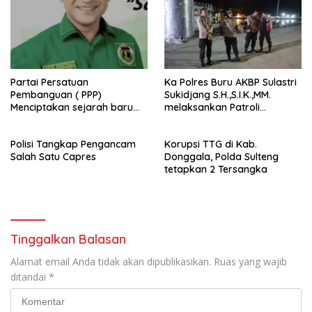
Partai Persatuan
Ka Polres Buru AKBP Sulastri
Pembanguan ( PPP)
Sukidjang S.H.,S.I.K.,MM.
Menciptakan sejarah baru
melaksankan Patroli
sebagai pemenang Pemilu
beberapa titik dalam kota
2024-2029. Di kabupaten
Namlea .
Polisi Tangkap Pengancam
Korupsi TTG di Kab.
Buru (Namlea).
Salah Satu Capres
Donggala, Polda Sulteng
tetapkan 2 Tersangka
Tinggalkan Balasan
Alamat email Anda tidak akan dipublikasikan.
Ruas yang wajib
ditandai
*