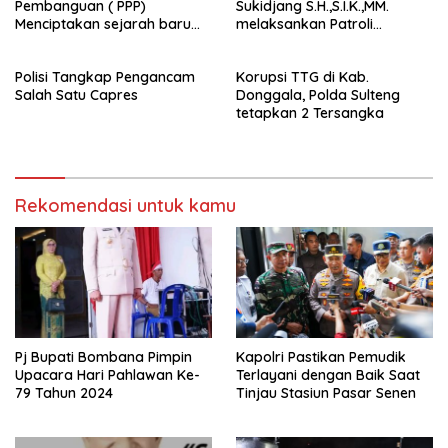
Pembanguan ( PPP)
Sukidjang S.H.,S.I.K.,MM.
Menciptakan sejarah baru
melaksankan Patroli
sebagai pemenang Pemilu
beberapa titik dalam kota
2024-2029. Di kabupaten
Namlea .
Polisi Tangkap Pengancam
Korupsi TTG di Kab.
Buru (Namlea).
Salah Satu Capres
Donggala, Polda Sulteng
tetapkan 2 Tersangka
Rekomendasi untuk kamu
Pj Bupati Bombana Pimpin
Kapolri Pastikan Pemudik
Upacara Hari Pahlawan Ke-
Terlayani dengan Baik Saat
79 Tahun 2024
Tinjau Stasiun Pasar Senen