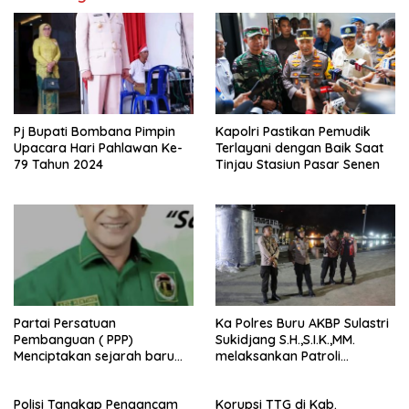
Pj Bupati Bombana Pimpin
Kapolri Pastikan Pemudik
Upacara Hari Pahlawan Ke-
Terlayani dengan Baik Saat
79 Tahun 2024
Tinjau Stasiun Pasar Senen
Partai Persatuan
Ka Polres Buru AKBP Sulastri
Pembanguan ( PPP)
Sukidjang S.H.,S.I.K.,MM.
Menciptakan sejarah baru
melaksankan Patroli
sebagai pemenang Pemilu
beberapa titik dalam kota
2024-2029. Di kabupaten
Namlea .
Polisi Tangkap Pengancam
Korupsi TTG di Kab.
Buru (Namlea).