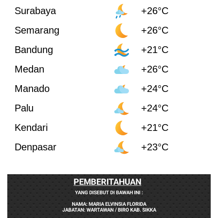
Surabaya
+26°C
Semarang
+26°C
Bandung
+21°C
Medan
+26°C
Manado
+24°C
Palu
+24°C
Kendari
+21°C
Denpasar
+23°C