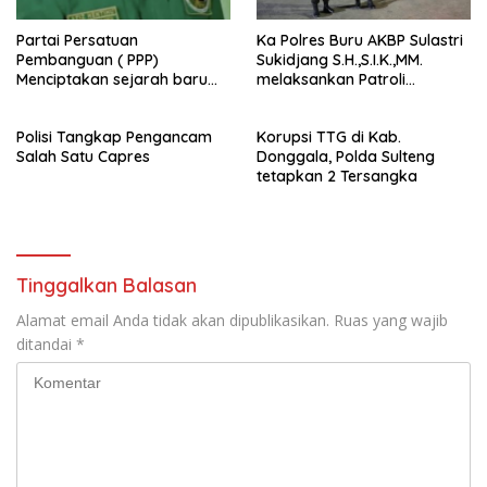
Partai Persatuan
Ka Polres Buru AKBP Sulastri
Pembanguan ( PPP)
Sukidjang S.H.,S.I.K.,MM.
Menciptakan sejarah baru
melaksankan Patroli
sebagai pemenang Pemilu
beberapa titik dalam kota
2024-2029. Di kabupaten
Namlea .
Polisi Tangkap Pengancam
Korupsi TTG di Kab.
Buru (Namlea).
Salah Satu Capres
Donggala, Polda Sulteng
tetapkan 2 Tersangka
Tinggalkan Balasan
Alamat email Anda tidak akan dipublikasikan.
Ruas yang wajib
ditandai
*