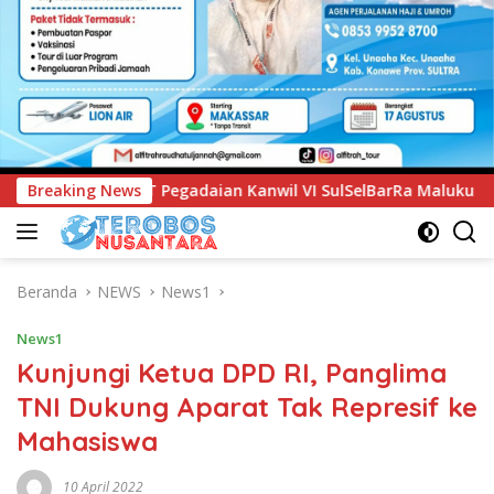
wil VI SulSelBarRa Maluku Luncurkan Program PANDE EMAS unt
Breaking News
Beranda
NEWS
News1
News1
Kunjungi Ketua DPD RI, Panglima
TNI Dukung Aparat Tak Represif ke
Mahasiswa
10 April 2022