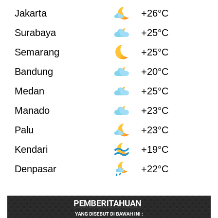
Jakarta
+26°C
Surabaya
+25°C
Semarang
+25°C
Bandung
+20°C
Medan
+25°C
Manado
+23°C
Palu
+23°C
Kendari
+19°C
Denpasar
+22°C