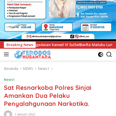
VI SulSelBarRa Maluku Luncurkan Program PANDE EMAS untuk 
Breaking News
Beranda
NEWS
News1
News1
Sat Resnarkoba Polres Sinjai
Amankan Dua Pelaku
Penyalahgunaan Narkotika.
1 Januari 2022