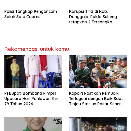
sebagai pemenang Pemilu
beberapa titik dalam kota
2024-2029. Di kabupaten
Namlea .
Polisi Tangkap Pengancam
Korupsi TTG di Kab.
Buru (Namlea).
Salah Satu Capres
Donggala, Polda Sulteng
tetapkan 2 Tersangka
Rekomendasi untuk kamu
Pj Bupati Bombana Pimpin
Kapolri Pastikan Pemudik
Upacara Hari Pahlawan Ke-
Terlayani dengan Baik Saat
79 Tahun 2024
Tinjau Stasiun Pasar Senen