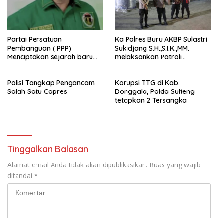
Partai Persatuan
Ka Polres Buru AKBP Sulastri
Pembanguan ( PPP)
Sukidjang S.H.,S.I.K.,MM.
Menciptakan sejarah baru
melaksankan Patroli
sebagai pemenang Pemilu
beberapa titik dalam kota
2024-2029. Di kabupaten
Namlea .
Polisi Tangkap Pengancam
Korupsi TTG di Kab.
Buru (Namlea).
Salah Satu Capres
Donggala, Polda Sulteng
tetapkan 2 Tersangka
Tinggalkan Balasan
Alamat email Anda tidak akan dipublikasikan.
Ruas yang wajib
ditandai
*