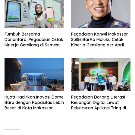
Tumbuh Bersama
Pegadaian Kanwil Makassar
Danantara, Pegadaian Cetak
SulSelBarRa Maluku Cetak
Kinerja Gemilang di Semester
Kinerja Gemilang per April
1 Tahun 2026
2026: Omset Tembus Rp20,19
Triliun dan Perkuat Ekosistem
Emas
Hyatt Hadirkan Inovasi Dome
Pegadaian Dorong Literasi
Baru dengan Kapasitas Lebih
Keuangan Digital Lewat
Besar di Kota Makassar
Peluncuran Aplikasi Tring di
Makassar