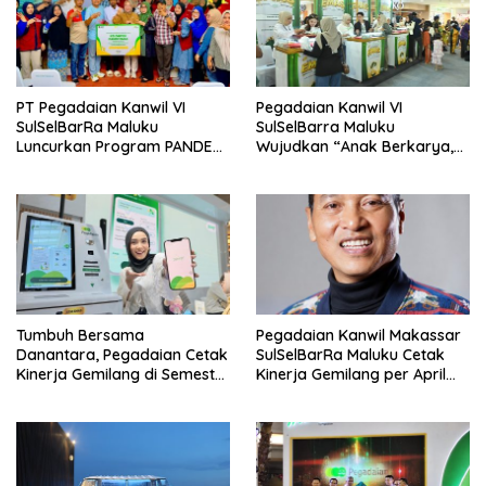
PT Pegadaian Kanwil VI
Pegadaian Kanwil VI
SulSelBarRa Maluku
SulSelBarra Maluku
Luncurkan Program PANDE
Wujudkan “Anak Berkarya,
EMAS untuk Perkuat
Keluarga Berdaya” Lewat
Pemberdayaan Masyarakat
Pameran UMKM dan Bazar
Emas
Tumbuh Bersama
Pegadaian Kanwil Makassar
Danantara, Pegadaian Cetak
SulSelBarRa Maluku Cetak
Kinerja Gemilang di Semester
Kinerja Gemilang per April
1 Tahun 2026
2026: Omset Tembus Rp20,19
Triliun dan Perkuat Ekosistem
Emas