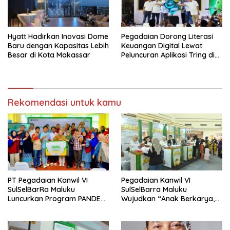
Hyatt Hadirkan Inovasi Dome
Pegadaian Dorong Literasi
Baru dengan Kapasitas Lebih
Keuangan Digital Lewat
Besar di Kota Makassar
Peluncuran Aplikasi Tring di
Makassar
Rekomendasi untuk kamu
PT Pegadaian Kanwil VI
Pegadaian Kanwil VI
SulSelBarRa Maluku
SulSelBarra Maluku
Luncurkan Program PANDE
Wujudkan “Anak Berkarya,
EMAS untuk Perkuat
Keluarga Berdaya” Lewat
Pemberdayaan Masyarakat
Pameran UMKM dan Bazar
Emas