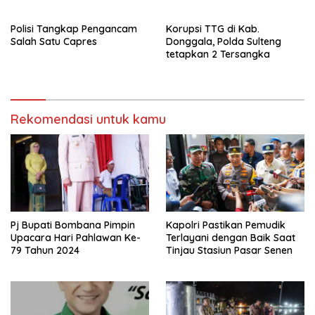
sebagai pemenang Pemilu
beberapa titik dalam kota
2024-2029. Di kabupaten
Namlea .
Polisi Tangkap Pengancam
Korupsi TTG di Kab.
Buru (Namlea).
Salah Satu Capres
Donggala, Polda Sulteng
tetapkan 2 Tersangka
Rekomendasi untuk kamu
Pj Bupati Bombana Pimpin
Kapolri Pastikan Pemudik
Upacara Hari Pahlawan Ke-
Terlayani dengan Baik Saat
79 Tahun 2024
Tinjau Stasiun Pasar Senen