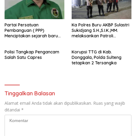
Partai Persatuan
Ka Polres Buru AKBP Sulastri
Pembanguan ( PPP)
Sukidjang S.H.,S.I.K.,MM.
Menciptakan sejarah baru
melaksankan Patroli
sebagai pemenang Pemilu
beberapa titik dalam kota
2024-2029. Di kabupaten
Namlea .
Polisi Tangkap Pengancam
Korupsi TTG di Kab.
Buru (Namlea).
Salah Satu Capres
Donggala, Polda Sulteng
tetapkan 2 Tersangka
Tinggalkan Balasan
Alamat email Anda tidak akan dipublikasikan.
Ruas yang wajib
ditandai
*