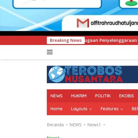
 Dugaan Penyelenggaraan Perjalanan Ibadah Umrah Tanpa Izin 
Breaking News
NEWS
HUKRIM
POLITIK
EKOBIS
Home
Layouts
Features
BE
Beranda
NEWS
News1
News1