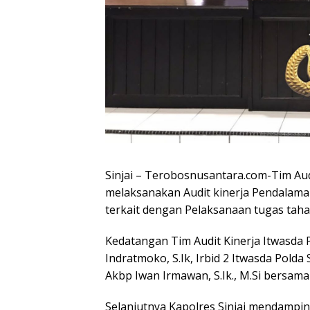
Sinjai – Terobosnusantara.com-Tim Audi
melaksanakan Audit kinerja Pendalam
terkait dengan Pelaksanaan tugas tahap 
Kedatangan Tim Audit Kinerja Itwasda Po
Indratmoko, S.Ik, Irbid 2 Itwasda Polda
Akbp Iwan Irmawan, S.Ik., M.Si bersama 
Selanjutnya Kapolres Sinjai mendampi