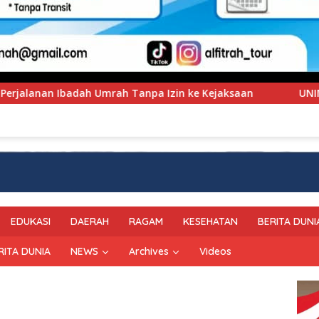
ke Kejaksaan
UNIMEN Tambah Delapan Program Studi Ba
EDUKASI
DAERAH
RAGAM
KESEHATAN
BERITA DUNI
RITA DUNIA
NEWS
Archives
Videos