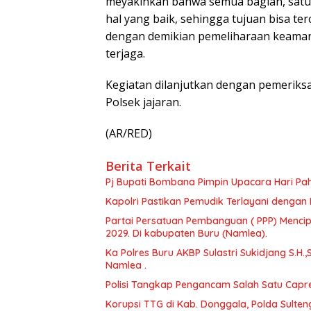
meyakinkan bahwa semua bagian, satua
hal yang baik, sehingga tujuan bisa ter
dengan demikian pemeliharaan keamana
terjaga.
Kegiatan dilanjutkan dengan pemeriksaa
Polsek jajaran.
(AR/RED)
Berita Terkait
Pj Bupati Bombana Pimpin Upacara Hari Pa
Kapolri Pastikan Pemudik Terlayani dengan 
Partai Persatuan Pembanguan ( PPP) Menci
2029. Di kabupaten Buru (Namlea).
Ka Polres Buru AKBP Sulastri Sukidjang S.H.,
Namlea .
Polisi Tangkap Pengancam Salah Satu Capr
Korupsi TTG di Kab. Donggala, Polda Sulte