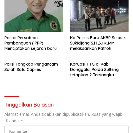
Partai Persatuan
Ka Polres Buru AKBP Sulastri
Pembanguan ( PPP)
Sukidjang S.H.,S.I.K.,MM.
Menciptakan sejarah baru
melaksankan Patroli
sebagai pemenang Pemilu
beberapa titik dalam kota
2024-2029. Di kabupaten
Namlea .
Polisi Tangkap Pengancam
Korupsi TTG di Kab.
Buru (Namlea).
Salah Satu Capres
Donggala, Polda Sulteng
tetapkan 2 Tersangka
Tinggalkan Balasan
Alamat email Anda tidak akan dipublikasikan.
Ruas yang wajib
ditandai
*