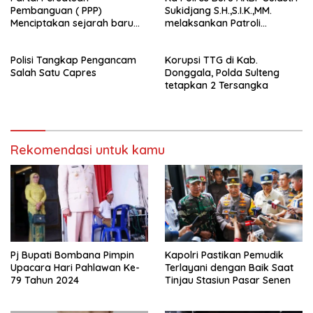
Pembanguan ( PPP)
Sukidjang S.H.,S.I.K.,MM.
Menciptakan sejarah baru
melaksankan Patroli
sebagai pemenang Pemilu
beberapa titik dalam kota
2024-2029. Di kabupaten
Namlea .
Polisi Tangkap Pengancam
Korupsi TTG di Kab.
Buru (Namlea).
Salah Satu Capres
Donggala, Polda Sulteng
tetapkan 2 Tersangka
Rekomendasi untuk kamu
Pj Bupati Bombana Pimpin
Kapolri Pastikan Pemudik
Upacara Hari Pahlawan Ke-
Terlayani dengan Baik Saat
79 Tahun 2024
Tinjau Stasiun Pasar Senen