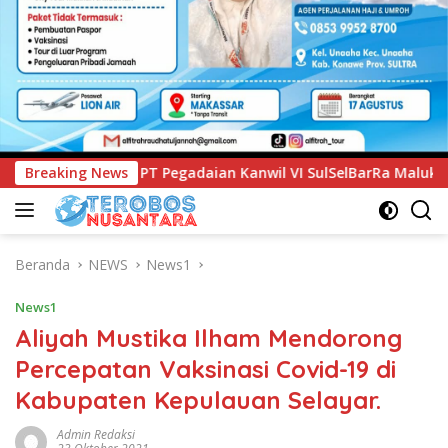
anwil VI SulSelBarRa Maluku Luncurkan Program PANDE EMAS u
Breaking News
Beranda
NEWS
News1
News1
Aliyah Mustika Ilham Mendorong
Percepatan Vaksinasi Covid-19 di
Kabupaten Kepulauan Selayar.
Admin Redaksi